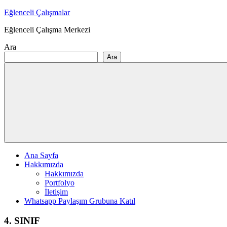
Skip
Eğlenceli Çalışmalar
to
Eğlenceli Çalışma Merkezi
content
Ara
Ara
Ana Sayfa
Hakkımızda
Hakkımızda
Portfolyo
İletişim
Whatsapp Paylaşım Grubuna Katıl
4. SINIF