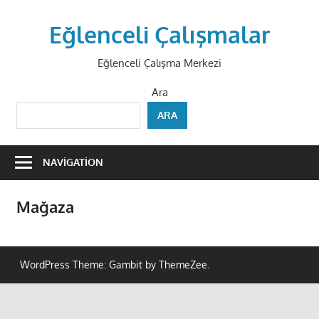
Skip
to
Eğlenceli Çalışmalar
content
Eğlenceli Çalışma Merkezi
Ara
ARA
NAVIGATION
Mağaza
WordPress Theme: Gambit by ThemeZee.