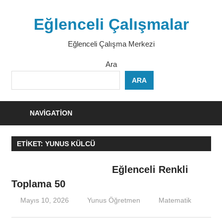
Skip
to
Eğlenceli Çalışmalar
content
Eğlenceli Çalışma Merkezi
Ara
ARA
NAVIGATION
ETIKET:
YUNUS KÜLCÜ
Eğlenceli Renkli
Toplama 50
Mayıs 10, 2026
Yunus Öğretmen
Matematik