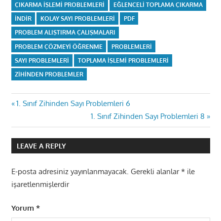
ÇIKARMA IŞLEMI PROBLEMLERI
EĞLENCELI TOPLAMA ÇIKARMA
INDIR
KOLAY SAYI PROBLEMLERI
PDF
PROBLEM ALIŞTIRMA ÇALIŞMALARI
PROBLEM ÇÖZMEYI ÖĞRENME
PROBLEMLERI
SAYI PROBLEMLERI
TOPLAMA IŞLEMI PROBLEMLERI
ZIHINDEN PROBLEMLER
Yazı
Previous
1. Sınıf Zihinden Sayı Problemleri 6
Post:
Next
1. Sınıf Zihinden Sayı Problemleri 8
gezinmesi
Post:
LEAVE A REPLY
E-posta adresiniz yayınlanmayacak.
Gerekli alanlar
*
ile
işaretlenmişlerdir
Yorum
*