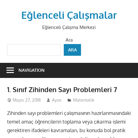
Skip
to
Eğlenceli Çalışmalar
content
Eğlenceli Çalışma Merkezi
Ara
ARA
NAVIGATION
1. Sınıf Zihinden Sayı Problemleri 7
Mayıs 27, 2018
Ayse
Matematik
Zihinden sayı problemleri çalışmasının hazırlanmasındaki
temel amaç öğrencilerin toplama veya çıkarma işlemi
gerektiren ifadeleri kavramaları, bu konuda bol pratik