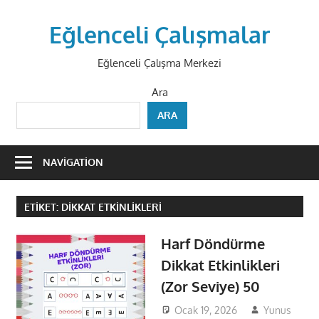
Skip
to
Eğlenceli Çalışmalar
content
Eğlenceli Çalışma Merkezi
Ara
ARA
NAVIGATION
ETIKET:
DIKKAT ETKINLIKLERI
Harf Döndürme
Dikkat Etkinlikleri
(Zor Seviye) 50
Ocak 19, 2026
Yunus