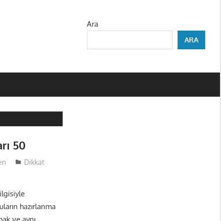
Ara
ARA
rı 50
en
Dikkat
lgisiyle
ruların hazırlanma
mak ve aynı