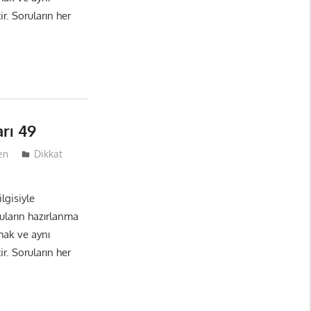
r. Soruların her
rı 49
en
Dikkat
lgisiyle
ruların hazırlanma
mak ve aynı
r. Soruların her