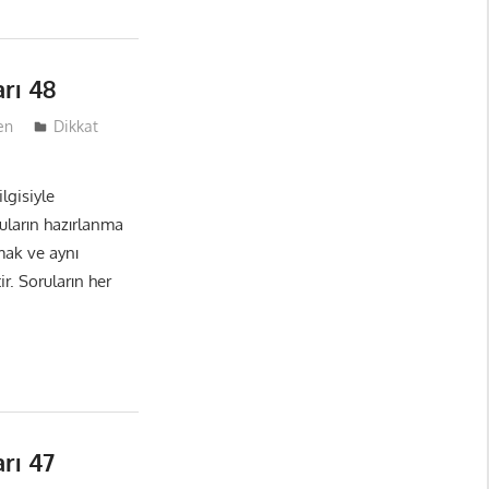
rı 48
en
Dikkat
lgisiyle
ruların hazırlanma
mak ve aynı
r. Soruların her
rı 47