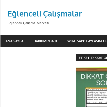
Skip
to
Eğlenceli Çalışmalar
content
Eğlenceli Çalışma Merkezi
ANA SAYFA
HAKKIMIZDA
WHATSAPP PAYLAŞIM G
ETIKET:
DIKKAT G