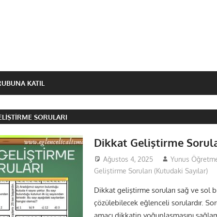
RUBUNA KATIL
ELIŞTIRME SORULARI
Dikkat Geliştirme Sorula
Ağustos 4, 2025
Yunus Öğretm
Geliştirme Soruları (Kutudaki Sayılar)
Dikkat geliştirme soruları sağ ve sol bi
çözülebilecek eğlenceli sorulardır. So
amacı dikkatin yoğunlaşmasını sağla