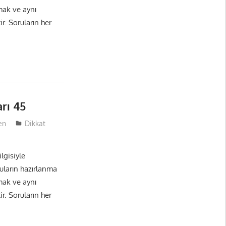
mak ve aynı
r. Soruların her
rı 45
en
Dikkat
lgisiyle
ruların hazırlanma
mak ve aynı
r. Soruların her