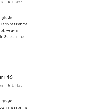
en
Dikkat
lgisiyle
ruların hazırlanma
mak ve aynı
r. Soruların her
rı 46
en
Dikkat
lgisiyle
ruların hazırlanma