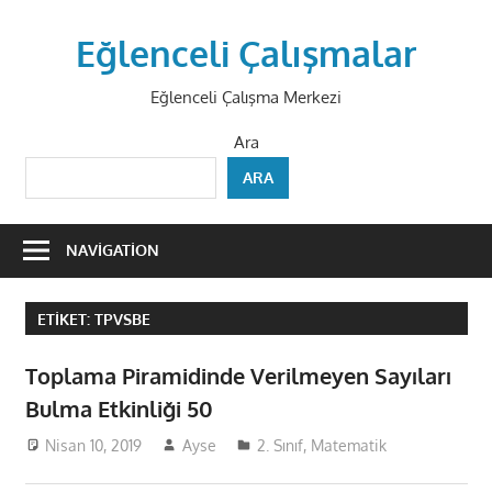
Skip
to
Eğlenceli Çalışmalar
content
Eğlenceli Çalışma Merkezi
Ara
ARA
NAVIGATION
ETIKET:
TPVSBE
Toplama Piramidinde Verilmeyen Sayıları
Bulma Etkinliği 50
Nisan 10, 2019
Ayse
2. Sınıf
,
Matematik