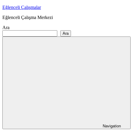
Skip
Eğlenceli Çalışmalar
to
Eğlenceli Çalışma Merkezi
content
Ara
Ara
Navigation