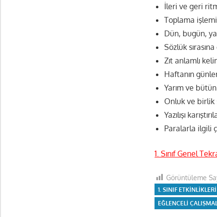
İleri ve geri ri
Toplama işlemi
Dün, bugün, yar
Sözlük sırasına
Zıt anlamlı keli
Haftanın günleri
Yarım ve bütün 
Onluk ve birlik 
Yazılışı karıştır
Paralarla ilgili
1. Sınıf Genel Tekr
Görüntüleme Say
1. SINIF ETKINLIKLERI
EĞLENCELI ÇALIŞMA