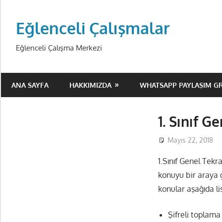
Skip
to
Eğlenceli Çalışmalar
content
Eğlenceli Çalışma Merkezi
ANA SAYFA
HAKKIMIZDA
WHATSAPP PAYLAŞIM G
1. Sınıf G
Mayıs 22, 2018
1.Sınıf Genel Tekr
konuyu bir araya g
konular aşağıda li
Şifreli toplama 