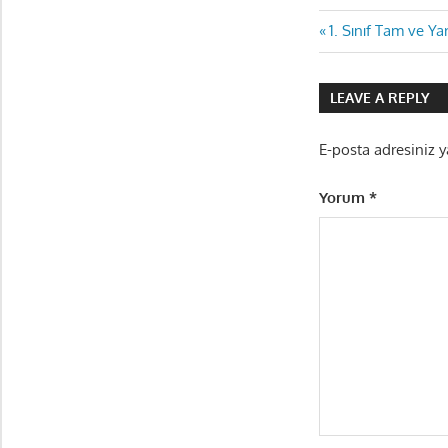
Yazı
Previous
1. Sınıf Tam ve Ya
Post:
gezinmes
LEAVE A REPLY
E-posta adresiniz 
Yorum
*