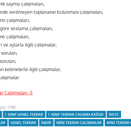
tmik sayma çalışmaları,
nde verilmeyen toplananın bulunması çalışmaları,
ın çalışmaları,
 göre sıralama çalışmaları,
me çalışmaları,
 ve aylarla ilgili çalışmalar,
soruları,
soruları,
ılan kelimelerle ilgili çalışmalar,
 çalışmalar
ar Çalışmaları -5
ısı:
1.148
1. SINIF GENEL TEKRAR
1. SINIF TEKRAR ÇALIŞMA KAĞIDI
1SGTC
LAR
GENEL TEKRAR
INDIR
MINI TEKRAR ÇALIŞMALAR
MINI TEKRAR 