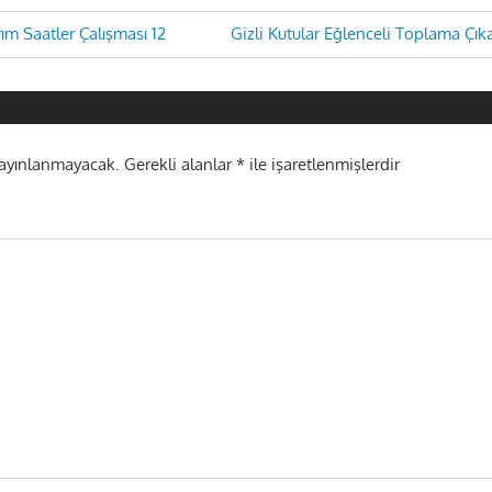
Next
rım Saatler Çalışması 12
Gizli Kutular Eğlenceli Toplama Çı
Post:
i
yayınlanmayacak.
Gerekli alanlar
*
ile işaretlenmişlerdir