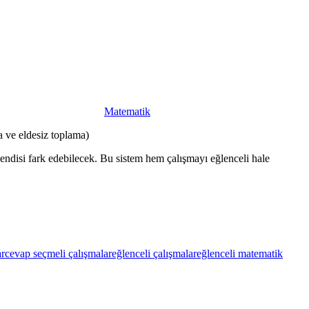
Matematik
 ve eldesiz toplama)
kendisi fark edebilecek. Bu sistem hem çalışmayı eğlenceli hale
ar
cevap seçmeli çalışmalar
eğlenceli çalışmalar
eğlenceli matematik