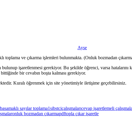
Ayse
maklı toplama ve çıkarma işlemleri bulunmakta. (Onluk bozmadan çıkarma
 bulunup işaretlenmesi gerekiyor. Bu şekilde öğrenci, varsa hatalarını 
bittiğinde bir cevabın boşta kalması gerekiyor.
tedir. Kuralı öğrenmek için site yönetimiyle iletişime geçebilirsiniz.
i basamaklı sayılar toplama
1sibstci
çalışmaları
cevap işaretlemeli çalışmal
ışmalar
onluk bozmadan çıkarma
pdf
topla çıkar işaretle