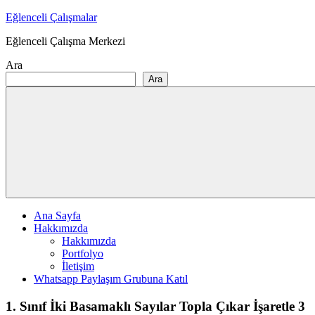
Skip
Eğlenceli Çalışmalar
to
Eğlenceli Çalışma Merkezi
content
Ara
Ara
Ana Sayfa
Hakkımızda
Hakkımızda
Portfolyo
İletişim
Whatsapp Paylaşım Grubuna Katıl
1. Sınıf İki Basamaklı Sayılar Topla Çıkar İşaretle 3