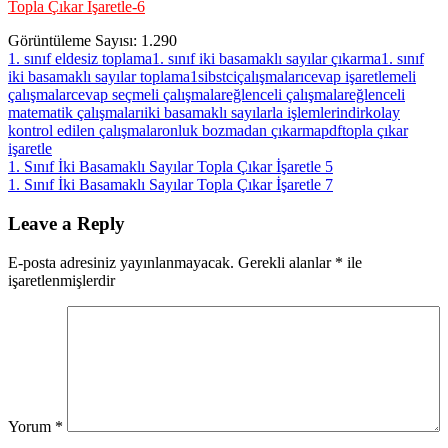
Topla Çıkar İşaretle-6
Görüntüleme Sayısı:
1.290
1. sınıf eldesiz toplama
1. sınıf iki basamaklı sayılar çıkarma
1. sınıf
iki basamaklı sayılar toplama
1sibstci
çalışmaları
cevap işaretlemeli
çalışmalar
cevap seçmeli çalışmalar
eğlenceli çalışmalar
eğlenceli
matematik çalışmaları
iki basamaklı sayılarla işlemler
indir
kolay
kontrol edilen çalışmalar
onluk bozmadan çıkarma
pdf
topla çıkar
işaretle
Yazı
Previous
1. Sınıf İki Basamaklı Sayılar Topla Çıkar İşaretle 5
Post:
Next
1. Sınıf İki Basamaklı Sayılar Topla Çıkar İşaretle 7
gezinmesi
Post:
Leave a Reply
E-posta adresiniz yayınlanmayacak.
Gerekli alanlar
*
ile
işaretlenmişlerdir
Yorum
*