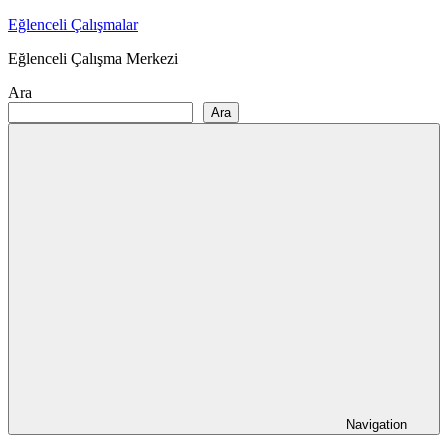
Skip
Eğlenceli Çalışmalar
to
Eğlenceli Çalışma Merkezi
content
Ara
Ara
Navigation