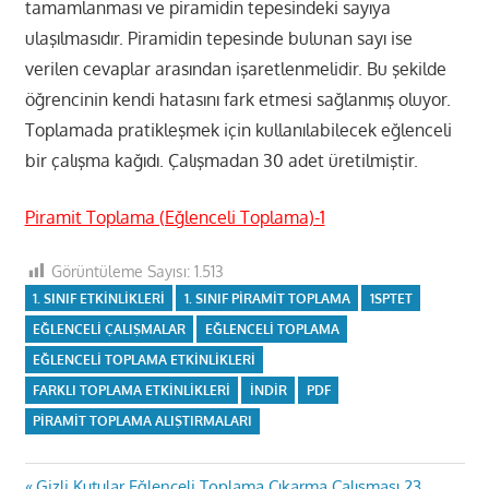
tamamlanması ve piramidin tepesindeki sayıya
ulaşılmasıdır. Piramidin tepesinde bulunan sayı ise
verilen cevaplar arasından işaretlenmelidir. Bu şekilde
öğrencinin kendi hatasını fark etmesi sağlanmış oluyor.
Toplamada pratikleşmek için kullanılabilecek eğlenceli
bir çalışma kağıdı. Çalışmadan 30 adet üretilmiştir.
Piramit Toplama (Eğlenceli Toplama)-1
Görüntüleme Sayısı:
1.513
1. SINIF ETKINLIKLERI
1. SINIF PIRAMIT TOPLAMA
1SPTET
EĞLENCELI ÇALIŞMALAR
EĞLENCELI TOPLAMA
EĞLENCELI TOPLAMA ETKINLIKLERI
FARKLI TOPLAMA ETKINLIKLERI
INDIR
PDF
PIRAMIT TOPLAMA ALIŞTIRMALARI
Previous
Gizli Kutular Eğlenceli Toplama Çıkarma Çalışması 23