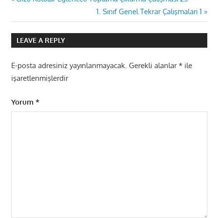
Yazı
Post:
Next
1. Sınıf Genel Tekrar Çalışmaları 1
gezinmesi
Post:
LEAVE A REPLY
E-posta adresiniz yayınlanmayacak.
Gerekli alanlar
*
ile
işaretlenmişlerdir
Yorum
*