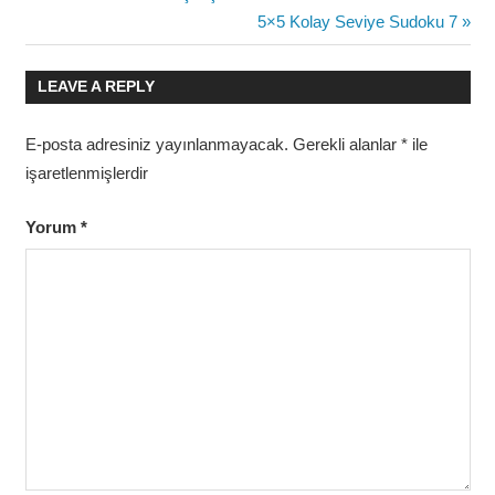
Post:
Next
5×5 Kolay Seviye Sudoku 7
gezinmesi
Post:
LEAVE A REPLY
E-posta adresiniz yayınlanmayacak.
Gerekli alanlar
*
ile
işaretlenmişlerdir
Yorum
*