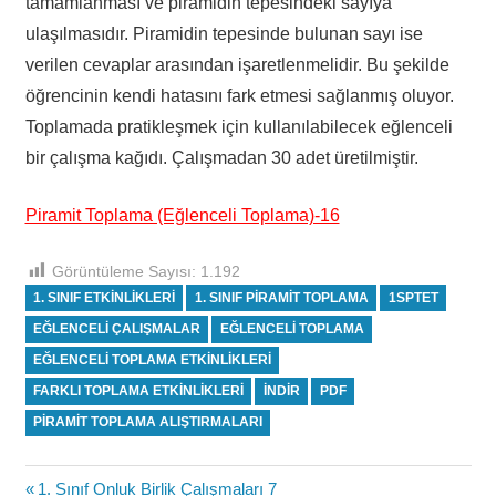
tamamlanması ve piramidin tepesindeki sayıya
ulaşılmasıdır. Piramidin tepesinde bulunan sayı ise
verilen cevaplar arasından işaretlenmelidir. Bu şekilde
öğrencinin kendi hatasını fark etmesi sağlanmış oluyor.
Toplamada pratikleşmek için kullanılabilecek eğlenceli
bir çalışma kağıdı. Çalışmadan 30 adet üretilmiştir.
Piramit Toplama (Eğlenceli Toplama)-16
Görüntüleme Sayısı:
1.192
1. SINIF ETKINLIKLERI
1. SINIF PIRAMIT TOPLAMA
1SPTET
EĞLENCELI ÇALIŞMALAR
EĞLENCELI TOPLAMA
EĞLENCELI TOPLAMA ETKINLIKLERI
FARKLI TOPLAMA ETKINLIKLERI
INDIR
PDF
PIRAMIT TOPLAMA ALIŞTIRMALARI
Yazı
Previous
1. Sınıf Onluk Birlik Çalışmaları 7