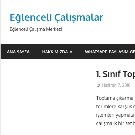
Skip
to
Eğlenceli Çalışmalar
content
Eğlenceli Çalışma Merkezi
ANA SAYFA
HAKKIMIZDA
WHATSAPP PAYLAŞIM G
1. Sınıf 
Haziran 7, 2018
Toplama çıkarma s
terimlere karşılık
işlemleri yapmala
çalışmalık bir set 