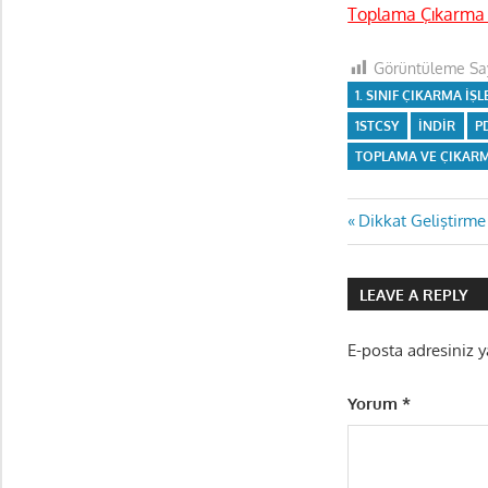
Toplama Çıkarma 
Görüntüleme Say
1. SINIF ÇIKARMA IŞ
1STCSY
INDIR
P
TOPLAMA VE ÇIKARM
Yazı
Previous
Dikkat Geliştirme
Post:
gezinmes
LEAVE A REPLY
E-posta adresiniz 
Yorum
*