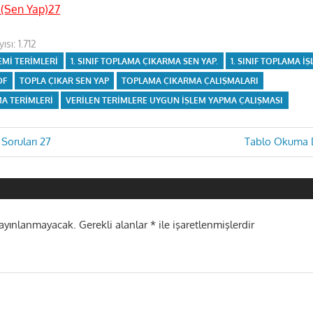
(Sen Yap)27
ısı:
1.712
LEMI TERIMLERI
1. SINIF TOPLAMA ÇIKARMA SEN YAP.
1. SINIF TOPLAMA I
DF
TOPLA ÇIKAR SEN YAP
TOPLAMA ÇIKARMA ÇALIŞMALARI
A TERIMLERI
VERILEN TERIMLERE UYGUN IŞLEM YAPMA ÇALIŞMASI
Next
 Soruları 27
Tablo Okuma D
Post:
i
yayınlanmayacak.
Gerekli alanlar
*
ile işaretlenmişlerdir