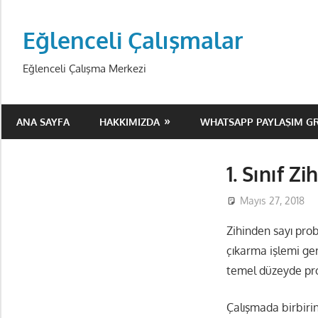
Skip
to
Eğlenceli Çalışmalar
content
Eğlenceli Çalışma Merkezi
ANA SAYFA
HAKKIMIZDA
WHATSAPP PAYLAŞIM G
1. Sınıf Z
Mayıs 27, 2018
Zihinden sayı pro
çıkarma işlemi ge
temel düzeyde pr
Çalışmada birbirin