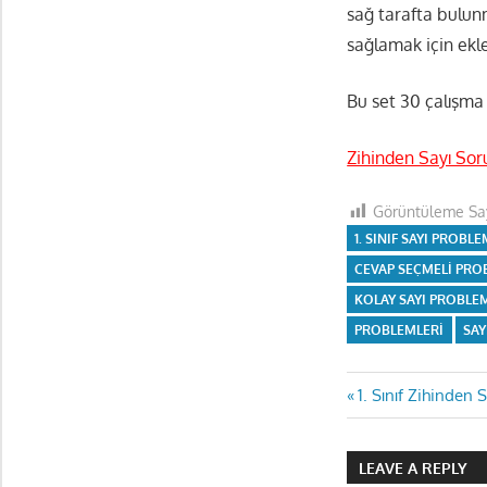
sağ tarafta bulun
sağlamak için ekl
Bu set 30 çalışma 
Zihinden Sayı Soru
Görüntüleme Say
1. SINIF SAYI PROBL
CEVAP SEÇMELI PRO
KOLAY SAYI PROBLE
PROBLEMLERI
SAY
Yazı
Previous
1. Sınıf Zihinden 
Post:
gezinmes
LEAVE A REPLY