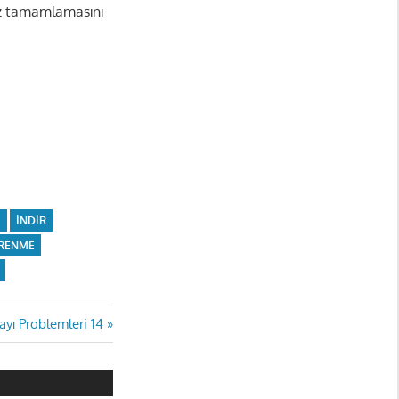
ız tamamlamasını
A
INDIR
ĞRENME
Sayı Problemleri 14