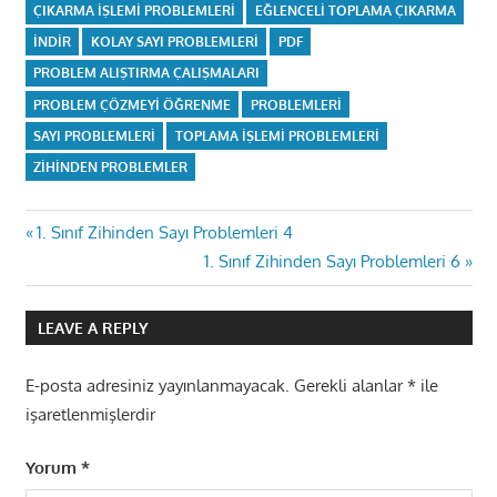
ÇIKARMA IŞLEMI PROBLEMLERI
EĞLENCELI TOPLAMA ÇIKARMA
INDIR
KOLAY SAYI PROBLEMLERI
PDF
PROBLEM ALIŞTIRMA ÇALIŞMALARI
PROBLEM ÇÖZMEYI ÖĞRENME
PROBLEMLERI
SAYI PROBLEMLERI
TOPLAMA IŞLEMI PROBLEMLERI
ZIHINDEN PROBLEMLER
Yazı
Previous
1. Sınıf Zihinden Sayı Problemleri 4
Post:
Next
1. Sınıf Zihinden Sayı Problemleri 6
gezinmesi
Post:
LEAVE A REPLY
E-posta adresiniz yayınlanmayacak.
Gerekli alanlar
*
ile
işaretlenmişlerdir
Yorum
*