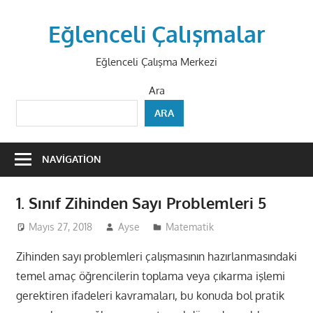
Skip
to
Eğlenceli Çalışmalar
content
Eğlenceli Çalışma Merkezi
Ara
ARA
NAVIGATION
1. Sınıf Zihinden Sayı Problemleri 5
Mayıs 27, 2018
Ayse
Matematik
Zihinden sayı problemleri çalışmasının hazırlanmasındaki
temel amaç öğrencilerin toplama veya çıkarma işlemi
gerektiren ifadeleri kavramaları, bu konuda bol pratik