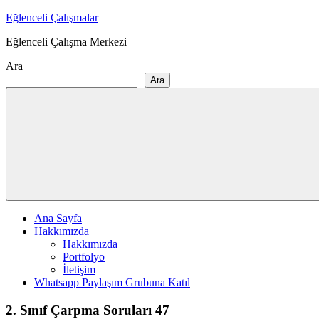
Skip
Eğlenceli Çalışmalar
to
Eğlenceli Çalışma Merkezi
content
Ara
Ara
Ana Sayfa
Hakkımızda
Hakkımızda
Portfolyo
İletişim
Whatsapp Paylaşım Grubuna Katıl
2. Sınıf Çarpma Soruları 47