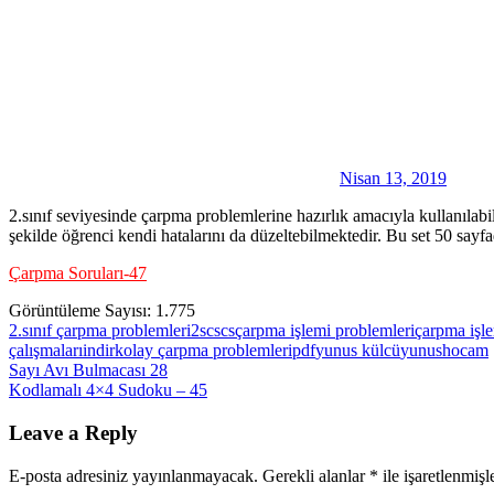
Nisan 13, 2019
2.sınıf seviyesinde çarpma problemlerine hazırlık amacıyla kullanılabi
şekilde öğrenci kendi hatalarını da düzeltebilmektedir. Bu set 50 say
Çarpma Soruları-47
Görüntüleme Sayısı:
1.775
2.sınıf çarpma problemleri
2scscs
çarpma işlemi problemleri
çarpma işle
çalışmaları
indir
kolay çarpma problemleri
pdf
yunus külcü
yunushocam
Yazı
Previous
Sayı Avı Bulmacası 28
Post:
Next
Kodlamalı 4×4 Sudoku – 45
gezinmesi
Post:
Leave a Reply
E-posta adresiniz yayınlanmayacak.
Gerekli alanlar
*
ile işaretlenmişl