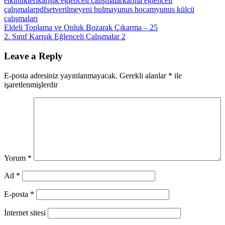
etkinlikleri
karışık eğlenceli çalışmalar
karma eğlenceli
çalışmalar
pdf
set
verilmeyeni bulma
yunus hocam
yunus külcü
çalışmaları
Yazı
Previous
Eldeli Toplama ve Onluk Bozarak Çıkarma – 25
Post:
Next
2. Sınıf Karışık Eğlenceli Çalışmalar 2
gezinmesi
Post:
Leave a Reply
E-posta adresiniz yayınlanmayacak.
Gerekli alanlar
*
ile
işaretlenmişlerdir
Yorum
*
Ad
*
E-posta
*
İnternet sitesi