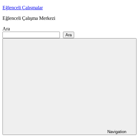
Skip
Eğlenceli Çalışmalar
to
Eğlenceli Çalışma Merkezi
content
Ara
Ara
Navigation