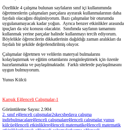
Özellikle 4 çalışma bulunan sayfaların sınıf içi kullanımında
öğretmenlerin çalışmaları parçalara ayırarak kullanmalarının daha
faydalı olacağını düşünüyorum. Bazı çalışmalar bir oturumda
uygulanamayacak kadar yoğun. Ayrıca benzer etkinlikler arasında
ipuçları da söz konusu olacaktır. Sınıfımda sayfanın tamamını
kullanmak yerine parçalar halinde kullanmayı tercih ediyorum.
Böylelikle öğrencilerin dikkatlerinin dağıldığı zaman aralıkları da
faydalı bir şekilde değerlendirilmiş oluyor.
Çalışmalar öğretmen ve velilerin materyal bulmalarını
kolaylaştırmak ve eğitim ortamlarını zenginleştirmek için özenle
hazırlanmakta ve paylaşılmaktadır. Farklı sitelerde paylaşılmasını
uygun bulmuyorum.
Yunus Külcü
Karışık Eğlenceli Çalışmalar-1
Görüntüleme Sayısı:
2.904
2. sınıf eğlenceli çalışmalar
2skecs
bedava çalışma
indir
bulmacalar
eğlenceli çalışmalar
eğlenceli çalışmalar yunus
külcü
eğlenceli etkinlikler
eğlenceli matematik
eğlenceli matematik