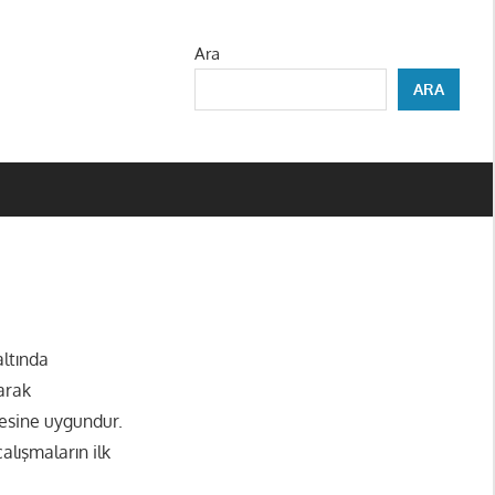
Ara
ARA
altında
larak
yesine uygundur.
alışmaların ilk