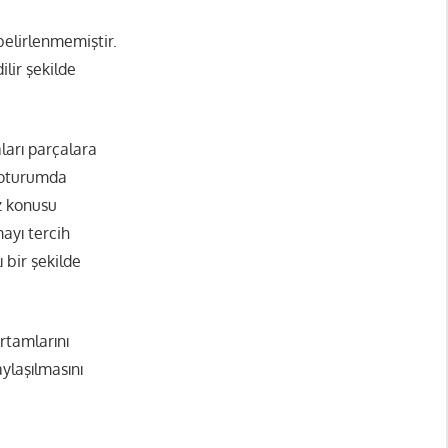
belirlenmemiştir.
ilir şekilde
ları parçalara
r oturumda
z konusu
ayı tercih
 bir şekilde
rtamlarını
ylaşılmasını