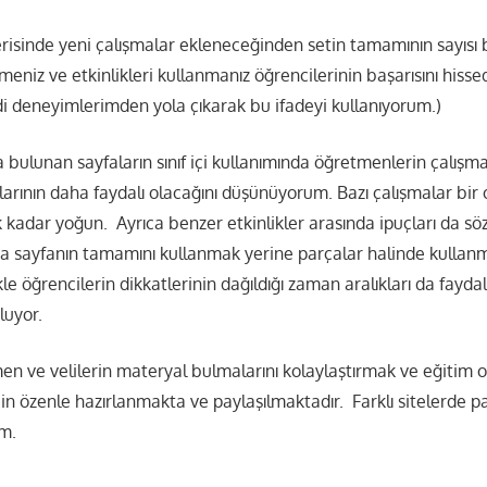
risinde yeni çalışmalar ekleneceğinden setin tamamının sayısı 
meniz ve etkinlikleri kullanmanız öğrencilerinin başarısını hissed
di deneyimlerimden yola çıkarak bu ifadeyi kullanıyorum.)
a bulunan sayfaların sınıf içi kullanımında öğretmenlerin çalışma
larının daha faydalı olacağını düşünüyorum. Bazı çalışmalar bi
adar yoğun. Ayrıca benzer etkinlikler arasında ipuçları da sö
mda sayfanın tamamını kullanmak yerine parçalar halinde kullanm
le öğrencilerin dikkatlerinin dağıldığı zaman aralıkları da faydalı
luyor.
en ve velilerin materyal bulmalarını kolaylaştırmak ve eğitim o
in özenle hazırlanmakta ve paylaşılmaktadır. Farklı sitelerde pa
m.