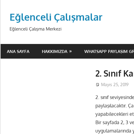
Skip
to
Eğlenceli Çalışmalar
content
Eğlenceli Çalışma Merkezi
ANA SAYFA
HAKKIMIZDA
WHATSAPP PAYLAŞIM G
2. Sınıf K
Mayıs 25, 2019
2. sınıf seviyesind
paylaşılacaktır. Ça
yapabilecekleri e
Bir sayfada 2, 3 v
uygulamalarında yo