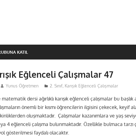
RUBUNA KATIL
arışık Eğlenceli Çalışmalar 47
Yunus Öğretmen
2. Sınıf
,
Karışık Eğlenceli Çalışmalar
e matematik dersi ağırlıklı karışık eğlenceli çalışmalar bu başlık 
lışmaların önemli bir kısmı öğrencilerin ilgisini çekecek, keyif a
tkinliklerden oluşmaktadır. Çalışmalar kazanımlara ve yaş sevi
eya 4 eğlenceli çalışma bulunmaktadır. Özellikle bulmaca tarzı ç
l gösterilmesi faydalı olacaktır.