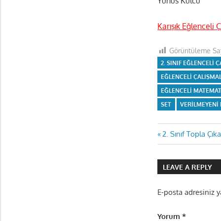
Yunus Külcü
Karışık Eğlenceli 
Görüntüleme Say
2. SINIF EĞLENCELI 
EĞLENCELI ÇALIŞMA
EĞLENCELI MATEMATI
SET
VERILMEYENI
Yazı
Previous
2. Sınıf Topla Çık
Post:
gezinmes
LEAVE A REPLY
E-posta adresiniz 
Yorum
*