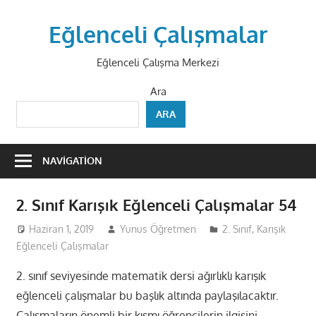
Skip
to
Eğlenceli Çalışmalar
content
Eğlenceli Çalışma Merkezi
Ara
ARA
NAVIGATION
2. Sınıf Karışık Eğlenceli Çalışmalar 54
Haziran 1, 2019
Yunus Öğretmen
2. Sınıf
,
Karışık
Eğlenceli Çalışmalar
2. sınıf seviyesinde matematik dersi ağırlıklı karışık
eğlenceli çalışmalar bu başlık altında paylaşılacaktır.
Çalışmaların önemli bir kısmı öğrencilerin ilgisini