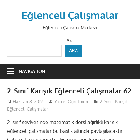
Skip
to
Eğlenceli Çalışmalar
content
Eğlenceli Çalışma Merkezi
Ara
ARA
NAVIGATION
2. Sınıf Karışık Eğlenceli Çalışmalar 62
Haziran 8, 2019
Yunus Öğretmen
2. Sınıf
,
Karışık
Eğlenceli Çalışmalar
2. sınıf seviyesinde matematik dersi ağırlıklı karışık
eğlenceli çalışmalar bu başlık altında paylaşılacaktır.
Çalışmaların önemli bir kısmı öğrencilerin ilgisini