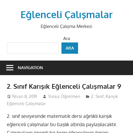
Skip
to
Eğlenceli Çalışmalar
content
Eğlenceli Çalışma Merkezi
Ara
ARA
NAVIGATION
2. Sınıf Karışık Eğlenceli Çalışmalar 9
Nisan 8, 2019
Yunus Öğretmen
2. Sınıf
,
Karışık
Eğlenceli Çalışmalar
2. sınıf seviyesinde matematik dersi ağırlıklı karışık
eğlenceli çalışmalar bu başlık altında paylaşılacaktır.
Çalışmaların önemli bir kısmı öğrencilerin ilgisini