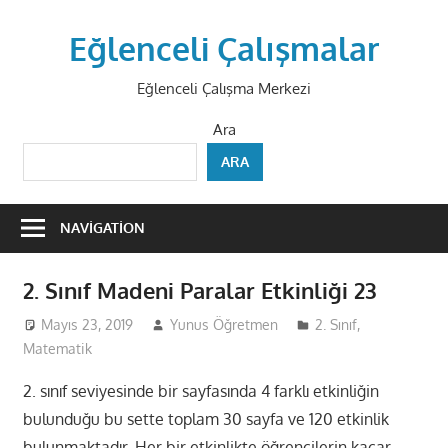
Skip
to
Eğlenceli Çalışmalar
content
Eğlenceli Çalışma Merkezi
Ara
ARA
NAVIGATION
2. Sınıf Madeni Paralar Etkinliği 23
Mayıs 23, 2019
Yunus Öğretmen
2. Sınıf
,
Matematik
2. sınıf seviyesinde bir sayfasında 4 farklı etkinliğin
bulunduğu bu sette toplam 30 sayfa ve 120 etkinlik
bulunmaktadır. Her bir etkinlikte öğrencilerin kaçar