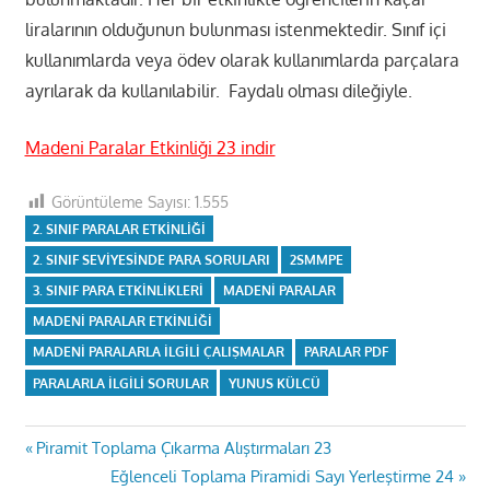
liralarının olduğunun bulunması istenmektedir. Sınıf içi
kullanımlarda veya ödev olarak kullanımlarda parçalara
ayrılarak da kullanılabilir. Faydalı olması dileğiyle.
Madeni Paralar Etkinliği 23 indir
Görüntüleme Sayısı:
1.555
2. SINIF PARALAR ETKINLIĞI
2. SINIF SEVIYESINDE PARA SORULARI
2SMMPE
3. SINIF PARA ETKINLIKLERI
MADENI PARALAR
MADENI PARALAR ETKINLIĞI
MADENI PARALARLA ILGILI ÇALIŞMALAR
PARALAR PDF
PARALARLA ILGILI SORULAR
YUNUS KÜLCÜ
Yazı
Previous
Piramit Toplama Çıkarma Alıştırmaları 23
Post:
Next
Eğlenceli Toplama Piramidi Sayı Yerleştirme 24