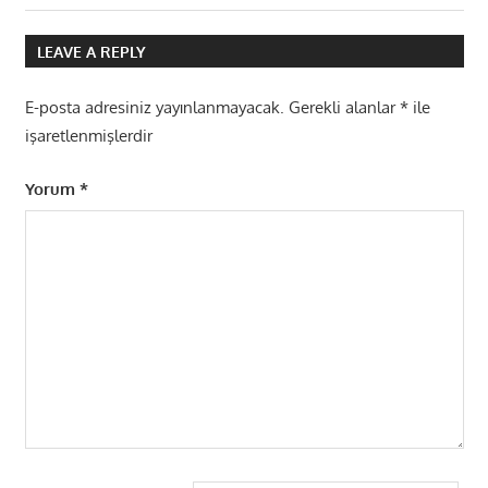
gezinmesi
Post:
LEAVE A REPLY
E-posta adresiniz yayınlanmayacak.
Gerekli alanlar
*
ile
işaretlenmişlerdir
Yorum
*