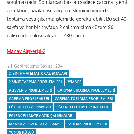
sorulmaktadır. Sorulardan bazıları sadece çarpma işlemi
gerektirir., bazıları ise çarpma işleminin yanında
toplama veya çıkarma işlemi de gerektirebilir. Bu set 40
sayfa ve her bir sayfada 2 çalışma olmak üzere 80
çalışmadan oluşmaktadır. (480 soru)
Manav Alışverişi-2
Görüntüleme Sayısı:
1.234
2. SINIF MATEMATIK ÇALIŞMALARI
2.SINIF ÇARPMA PROBLEMLERI
2SMACP
ALIŞVERIŞ PROBLEMLERI
ÇARPMA ÇIKARMA PROBLEMLERI
ÇARPMA PROBLEMLERI
ÇARPMA TOPLAMA PROBLEMLERI
EĞLENCELI ÇALIŞMALAR
EĞLENCELI DERS ETKINLIKLERI
EĞLENCELI MATEMATIK ÇALIŞMALARI
MANAV ALIŞVERIŞI ÇALIŞMASI
TARTMA PROBLEMLERI
YUNUS KÜLCÜ