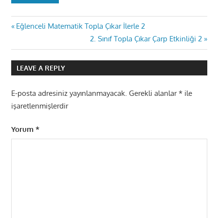
Yazı
Previous
Eğlenceli Matematik Topla Çıkar İlerle 2
Post:
Next
2. Sınıf Topla Çıkar Çarp Etkinliği 2
gezinmesi
Post:
LEAVE A REPLY
E-posta adresiniz yayınlanmayacak.
Gerekli alanlar
*
ile
işaretlenmişlerdir
Yorum
*