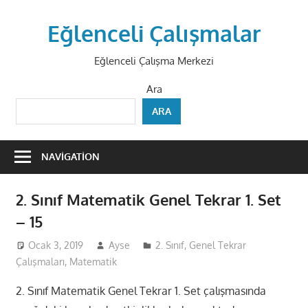
Skip
to
Eğlenceli Çalışmalar
content
Eğlenceli Çalışma Merkezi
Ara
ARA
NAVIGATION
2. Sınıf Matematik Genel Tekrar 1. Set
– 15
Ocak 3, 2019
Ayse
2. Sınıf
,
Genel Tekrar
Çalışmaları
,
Matematik
2. Sınıf Matematik Genel Tekrar 1. Set çalışmasında