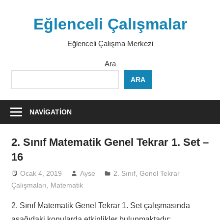
Skip
to
Eğlenceli Çalışmalar
content
Eğlenceli Çalışma Merkezi
Ara
ARA
NAVIGATION
2. Sınıf Matematik Genel Tekrar 1. Set –
16
Ocak 4, 2019
Ayse
2. Sınıf
,
Genel Tekrar
Çalışmaları
,
Matematik
2. Sınıf Matematik Genel Tekrar 1. Set çalışmasında
aşağıdaki konularda etkinlikler bulunmaktadır: