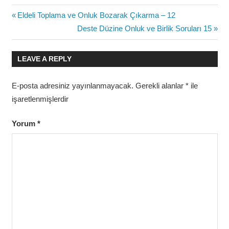
Yazı
Previous
Eldeli Toplama ve Onluk Bozarak Çıkarma – 12
Post:
Next
Deste Düzine Onluk ve Birlik Soruları 15
gezinmesi
Post:
LEAVE A REPLY
E-posta adresiniz yayınlanmayacak.
Gerekli alanlar
*
ile
işaretlenmişlerdir
Yorum
*