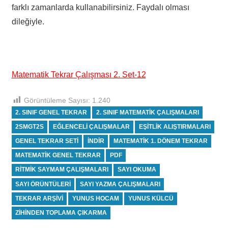
farklı zamanlarda kullanabilirsiniz. Faydalı olması
dileğiyle.
Matematik Tekrar Çalışması 2. Set-12
Görüntüleme Sayısı:
1.240
2. SINIF GENEL TEKRAR
2. SINIF MATEMATIK ÇALIŞMALARI
2SMGT2S
EĞLENCELI ÇALIŞMALAR
EŞITLIK ALIŞTIRMALARI
GENEL TEKRAR SETI
INDIR
MATEMATIK 1. DÖNEM TEKRAR
MATEMATIK GENEL TEKRAR
PDF
RITMIK SAYMAM ÇALIŞMALARI
SAYI OKUMA
SAYI ÖRÜNTÜLERI
SAYI YAZMA ÇALIŞMALARI
TEKRAR ARŞIVI
YUNUS HOCAM
YUNUS KÜLCÜ
ZIHINDEN TOPLAMA ÇIKARMA