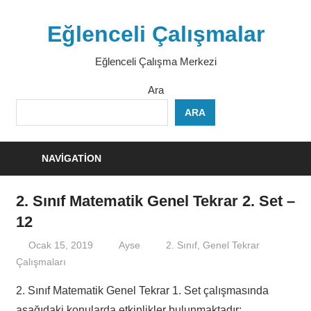
Skip
to
Eğlenceli Çalışmalar
content
Eğlenceli Çalışma Merkezi
Ara
ARA
NAVIGATION
2. Sınıf Matematik Genel Tekrar 2. Set –
12
Ocak 15, 2019
Ayse
2. Sınıf
,
Genel Tekrar
Çalışmaları
2. Sınıf Matematik Genel Tekrar 1. Set çalışmasında
aşağıdaki konularda etkinlikler bulunmaktadır: