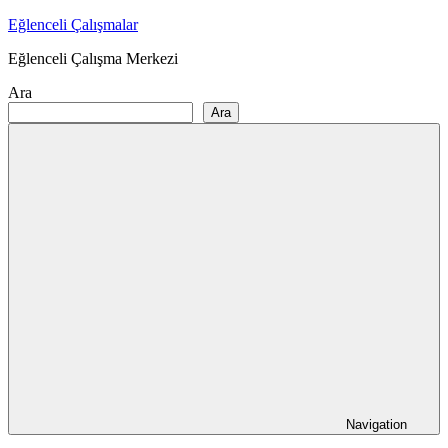
Skip
Eğlenceli Çalışmalar
to
Eğlenceli Çalışma Merkezi
content
Ara
Ara
Navigation