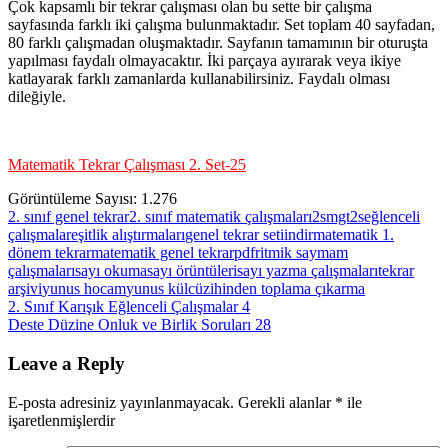
Çok kapsamlı bir tekrar çalışması olan bu sette bir çalışma
sayfasında farklı iki çalışma bulunmaktadır. Set toplam 40 sayfadan,
80 farklı çalışmadan oluşmaktadır. Sayfanın tamamının bir oturuşta
yapılması faydalı olmayacaktır. İki parçaya ayırarak veya ikiye
katlayarak farklı zamanlarda kullanabilirsiniz. Faydalı olması
dileğiyle.
Matematik Tekrar Çalışması 2. Set-25
Görüntüleme Sayısı:
1.276
2. sınıf genel tekrar
2. sınıf matematik çalışmaları
2smgt2s
eğlenceli
çalışmalar
eşitlik alıştırmaları
genel tekrar seti
indir
matematik 1.
dönem tekrar
matematik genel tekrar
pdf
ritmik saymam
çalışmaları
sayı okuma
sayı örüntüleri
sayı yazma çalışmaları
tekrar
arşivi
yunus hocam
yunus külcü
zihinden toplama çıkarma
Yazı
Previous
2. Sınıf Karışık Eğlenceli Çalışmalar 4
Post:
Next
Deste Düzine Onluk ve Birlik Soruları 28
gezinmesi
Post:
Leave a Reply
E-posta adresiniz yayınlanmayacak.
Gerekli alanlar
*
ile
işaretlenmişlerdir