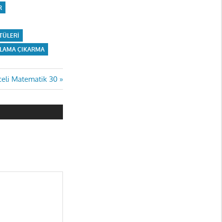
R
TÜLERI
PLAMA ÇIKARMA
celi Matematik 30