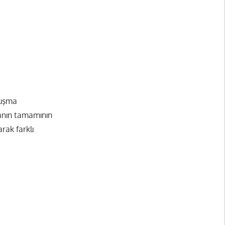
lışma
fanın tamamının
rak farklı