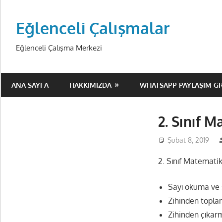
Skip
to
Eğlenceli Çalışmalar
content
Eğlenceli Çalışma Merkezi
ANA SAYFA
HAKKIMIZDA
WHATSAPP PAYLAŞIM G
2. Sınıf 
Şubat 8, 2019
2. Sınıf Matematik
Sayı okuma ve 
Zihinden toplam
Zihinden çıkarm