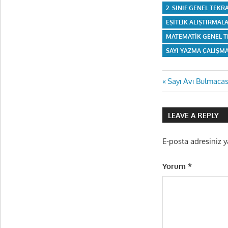
2. SINIF GENEL TEKR
EŞITLIK ALIŞTIRMAL
MATEMATIK GENEL 
SAYI YAZMA ÇALIŞM
Yazı
Previous
Sayı Avı Bulmacas
Post:
gezinmes
LEAVE A REPLY
E-posta adresiniz 
Yorum
*