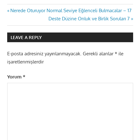
Yazı
Previous
Nerede Oturuyor Normal Seviye Eğlenceli Bulmacalar – 17
Post:
Next
Deste Düzine Onluk ve Birlik Soruları 7
gezinmesi
Post:
LEAVE A REPLY
E-posta adresiniz yayınlanmayacak.
Gerekli alanlar
*
ile
işaretlenmişlerdir
Yorum
*