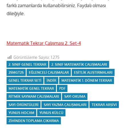
farklı zamanlarda kullanabilirsiniz. Faydalı olması
dileğiyle.
Matematik Tekrar Çalışması 2. Set-4
Görüntüleme Sayısı:
1.275
2. SINIF GENEL TEKRAR
2. SINIF MATEMATIK ÇALIŞMALARI
2SMGT2S
EĞLENCELI ÇALIŞMALAR
EŞITLIK ALIŞTIRMALARI
GENEL TEKRAR SETI
INDIR
MATEMATIK 1. DÖNEM TEKRAR
MATEMATIK GENEL TEKRAR
PDF
RITMIK SAYMAM ÇALIŞMALARI
SAYI OKUMA
SAYI ÖRÜNTÜLERI
SAYI YAZMA ÇALIŞMALARI
TEKRAR ARŞIVI
YUNUS HOCAM
YUNUS KÜLCÜ
ZIHINDEN TOPLAMA ÇIKARMA