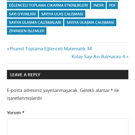
EĞLENCELI TOPLAMA ÇIKARMA ETKINLIKLERI
INDIR
PDF
SAYI OYUNLARI
SAYIYA ULAŞ ÇALIŞMASI
SAYIYA ULAŞMA ÇALIŞMALARI
SAYIYA ULAŞMA ÇALIŞMASI
ZIHINDEN IŞLEMLER
Yazı
Previous
Piramit Toplama Eğlenceli Matematik 34
Post:
Next
Kolay Sayı Avı Bulmacası 4
gezinmesi
Post:
LEAVE A REPLY
E-posta adresiniz yayınlanmayacak.
Gerekli alanlar
*
ile
işaretlenmişlerdir
Yorum
*