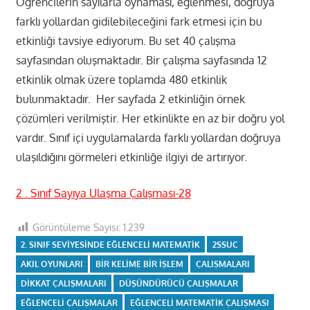
Öğrencilerin sayılarla oynaması, eğlenmesi, doğruya
farklı yollardan gidilebileceğini fark etmesi için bu
etkinliği tavsiye ediyorum. Bu set 40 çalışma
sayfasından oluşmaktadır. Bir çalışma sayfasında 12
etkinlik olmak üzere toplamda 480 etkinlik
bulunmaktadır. Her sayfada 2 etkinliğin örnek
çözümleri verilmiştir. Her etkinlikte en az bir doğru yol
vardır. Sınıf içi uygulamalarda farklı yollardan doğruya
ulaşıldığını görmeleri etkinliğe ilgiyi de artırıyor.
2 . Sınıf Sayıya Ulaşma Çalışması-28
Görüntüleme Sayısı:
1.239
2. SINIF SEVIYESINDE EĞLENCELI MATEMATIK
2SSUC
AKIL OYUNLARI
BIR KELIME BIR IŞLEM
ÇALIŞMALARI
DIKKAT ÇALIŞMALARI
DÜŞÜNDÜRÜCÜ ÇALIŞMALAR
EĞLENCELI ÇALIŞMALAR
EĞLENCELI MATEMATIK ÇALIŞMASI