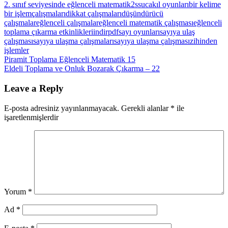
2. sınıf seviyesinde eğlenceli matematik
2ssuc
akıl oyunları
bir kelime
bir işlem
çalışmaları
dikkat çalışmaları
düşündürücü
çalışmalar
eğlenceli çalışmalar
eğlenceli matematik çalışması
eğlenceli
toplama çıkarma etkinlikleri
indir
pdf
sayı oyunları
sayıya ulaş
çalışması
sayıya ulaşma çalışmaları
sayıya ulaşma çalışması
zihinden
işlemler
Yazı
Previous
Piramit Toplama Eğlenceli Matematik 15
Post:
Next
Eldeli Toplama ve Onluk Bozarak Çıkarma – 22
gezinmesi
Post:
Leave a Reply
E-posta adresiniz yayınlanmayacak.
Gerekli alanlar
*
ile
işaretlenmişlerdir
Yorum
*
Ad
*