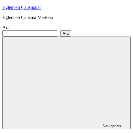
Skip
Eğlenceli Çalışmalar
to
Eğlenceli Çalışma Merkezi
content
Ara
Ara
Navigation