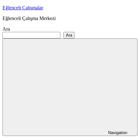
Skip
Eğlenceli Çalışmalar
to
Eğlenceli Çalışma Merkezi
content
Ara
Ara
Navigation