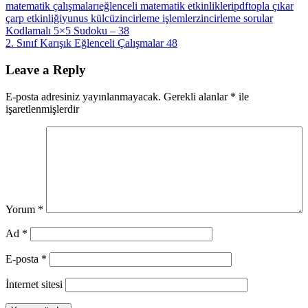
matematik çalışmaları
eğlenceli matematik etkinlikleri
pdf
topla çıkar
çarp etkinliği
yunus külcü
zincirleme işlemler
zincirleme sorular
Yazı
Previous
Kodlamalı 5×5 Sudoku – 38
Post:
Next
2. Sınıf Karışık Eğlenceli Çalışmalar 48
gezinmesi
Post:
Leave a Reply
E-posta adresiniz yayınlanmayacak.
Gerekli alanlar
*
ile
işaretlenmişlerdir
Yorum
*
Ad
*
E-posta
*
İnternet sitesi