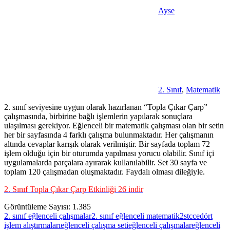
Ayse
2. Sınıf
,
Matematik
2. sınıf seviyesine uygun olarak hazırlanan “Topla Çıkar Çarp”
çalışmasında, birbirine bağlı işlemlerin yapılarak sonuçlara
ulaşılması gerekiyor. Eğlenceli bir matematik çalışması olan bir setin
her bir sayfasında 4 farklı çalışma bulunmaktadır. Her çalışmanın
altında cevaplar karışık olarak verilmiştir. Bir sayfada toplam 72
işlem olduğu için bir oturumda yapılması yorucu olabilir. Sınıf içi
uygulamalarda parçalara ayırarak kullanılabilir. Set 30 sayfa ve
toplam 120 çalışmadan oluşmaktadır. Faydalı olması dileğiyle.
2. Sınıf Topla Çıkar Çarp Etkinliği 26 indir
Görüntüleme Sayısı:
1.385
2. sınıf eğlenceli çalışmalar
2. sınıf eğlenceli matematik
2stcce
dört
işlem alıştırmaları
eğlenceli çalışma seti
eğlenceli çalışmalar
eğlenceli