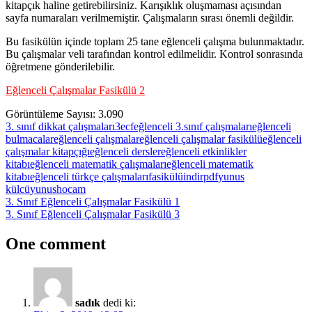
kitapçık haline getirebilirsiniz. Karışıklık oluşmaması açısından
sayfa numaraları verilmemiştir. Çalışmaların sırası önemli değildir.
Bu fasikülün içinde toplam 25 tane eğlenceli çalışma bulunmaktadır.
Bu çalışmalar veli tarafından kontrol edilmelidir. Kontrol sonrasında
öğretmene gönderilebilir.
Eğlenceli Çalışmalar Fasikülü 2
Görüntüleme Sayısı:
3.090
3. sınıf dikkat çalışmaları
3ecf
eğlenceli 3.sınıf çalışmaları
eğlenceli
bulmacalar
eğlenceli çalışmalar
eğlenceli çalışmalar fasikülü
eğlenceli
çalışmalar kitapçığı
eğlenceli dersler
eğlenceli etkinlikler
kitabı
eğlenceli matematik çalışmaları
eğlenceli matematik
kitabı
eğlenceli türkçe çalışmaları
fasikülü
indir
pdf
yunus
külcü
yunushocam
Yazı
Previous
3. Sınıf Eğlenceli Çalışmalar Fasikülü 1
Post:
Next
3. Sınıf Eğlenceli Çalışmalar Fasikülü 3
gezinmesi
Post:
One comment
sadık
dedi ki: