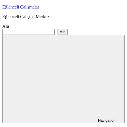
Skip
Eğlenceli Çalışmalar
to
Eğlenceli Çalışma Merkezi
content
Ara
Ara
Navigation