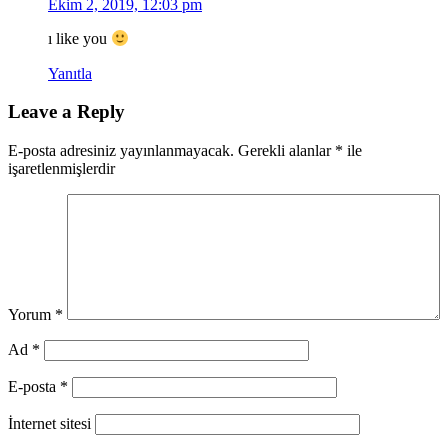
Ekim 2, 2019, 12:03 pm
ı like you
Yanıtla
Leave a Reply
E-posta adresiniz yayınlanmayacak.
Gerekli alanlar
*
ile
işaretlenmişlerdir
Yorum
*
Ad
*
E-posta
*
İnternet sitesi