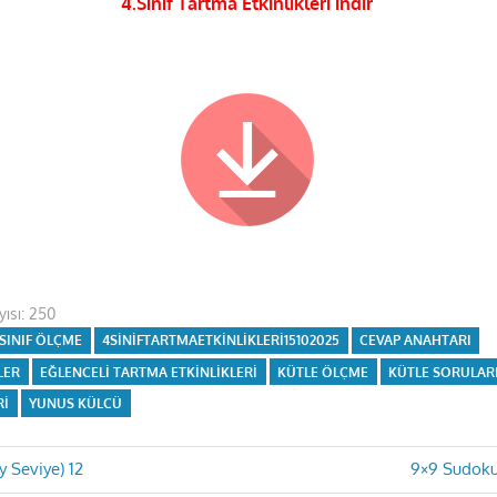
4.Sınıf Tartma Etkinlikleri indir
ısı:
250
.SINIF ÖLÇME
4SINIFTARTMAETKINLIKLERI15102025
CEVAP ANAHTARI
LER
EĞLENCELI TARTMA ETKINLIKLERI
KÜTLE ÖLÇME
KÜTLE SORULAR
RI
YUNUS KÜLCÜ
Next
 Seviye) 12
9×9 Sudoku 
Post: