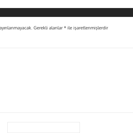
i
yayınlanmayacak.
Gerekli alanlar
*
ile işaretlenmişlerdir