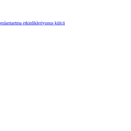
ruları
tartma etkinlikleri
yunus külcü