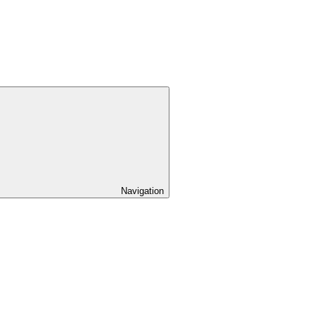
Navigation
pand
ild
nu