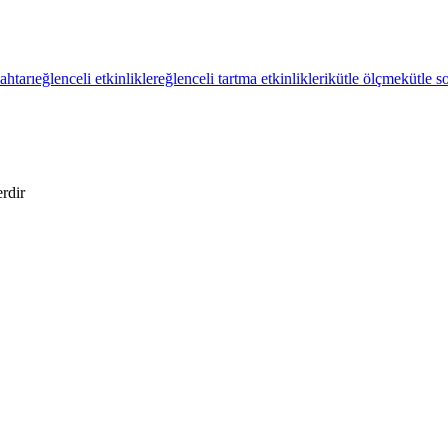
ahtarı
eğlenceli etkinlikler
eğlenceli tartma etkinlikleri
kütle ölçme
kütle so
erdir