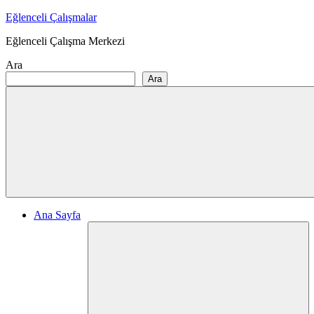
Skip
Eğlenceli Çalışmalar
to
Eğlenceli Çalışma Merkezi
content
Ara
Ara
Ana Sayfa
Ex
ch
me