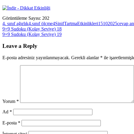
Görüntüleme Sayısı:
202
4. sınıf ağırlık
4.sınıf ölçme
4SinifTartmaEtkinlikleri15102025
cevap an
Yazı
Previous
9×9 Sudoku (Kolay Seviye) 18
Post:
Next
9×9 Sudoku (Kolay Seviye) 19
gezinmesi
Post:
Leave a Reply
E-posta adresiniz yayınlanmayacak.
Gerekli alanlar
*
ile işaretlenmişl
Yorum
*
Ad
*
E-posta
*
İnternet sitesi