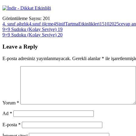
Görüntüleme Sayısı:
201
4. sınıf ağırlık
4.sınıf ölçme
4SinifTartmaEtkinlikleri15102025
cevap an
Yazı
Previous
9×9 Sudoku (Kolay Seviye) 19
Post:
Next
9×9 Sudoku (Kolay Seviye) 20
gezinmesi
Post:
Leave a Reply
E-posta adresiniz yayınlanmayacak.
Gerekli alanlar
*
ile işaretlenmişl
Yorum
*
Ad
*
E-posta
*
İnternet sitesi