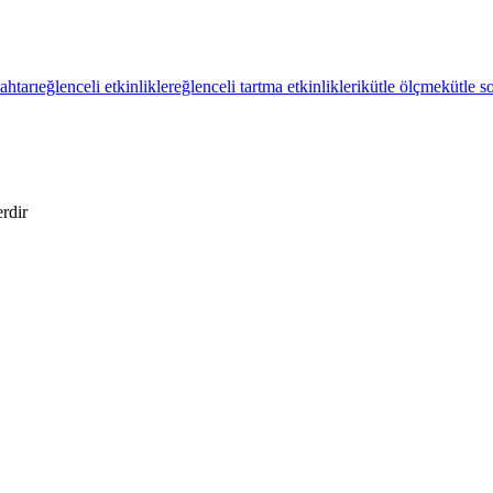
ahtarı
eğlenceli etkinlikler
eğlenceli tartma etkinlikleri
kütle ölçme
kütle so
erdir