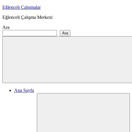
Skip
Eğlenceli Çalışmalar
to
Eğlenceli Çalışma Merkezi
content
Ara
Ara
Ana Sayfa
Ex
ch
me