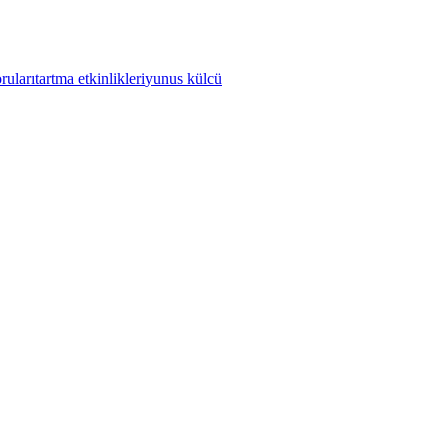
ruları
tartma etkinlikleri
yunus külcü