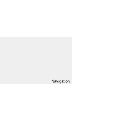
Navigation
pand
ild
nu