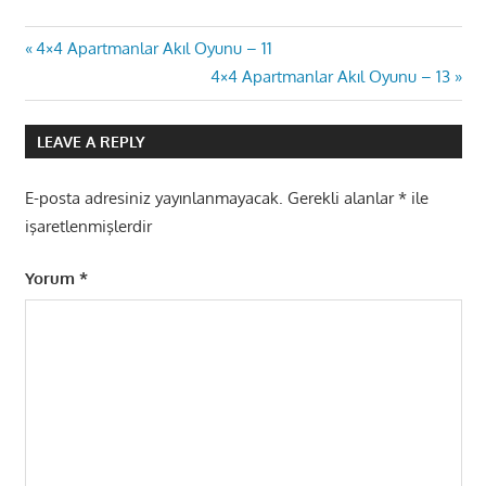
Yazı
Previous
4×4 Apartmanlar Akıl Oyunu – 11
Post:
Next
4×4 Apartmanlar Akıl Oyunu – 13
gezinmesi
Post:
LEAVE A REPLY
E-posta adresiniz yayınlanmayacak.
Gerekli alanlar
*
ile
işaretlenmişlerdir
Yorum
*