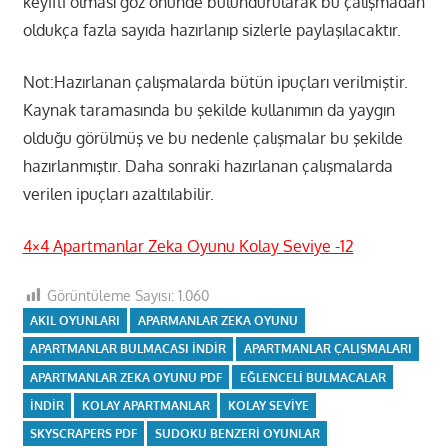
keyifli olması göz önünde bulundurularak bu çalışmadan
oldukça fazla sayıda hazırlanıp sizlerle paylaşılacaktır.
Not:Hazırlanan çalışmalarda bütün ipuçları verilmiştir.
Kaynak taramasında bu şekilde kullanımın da yaygın
olduğu görülmüş ve bu nedenle çalışmalar bu şekilde
hazırlanmıştır. Daha sonraki hazırlanan çalışmalarda
verilen ipuçları azaltılabilir.
4×4 Apartmanlar Zeka Oyunu Kolay Seviye -12
Görüntüleme Sayısı:
1.060
AKIL OYUNLARI
APARMANLAR ZEKA OYUNU
APARTMANLAR BULMACASI INDIR
APARTMANLAR ÇALIŞMALARI
APARTMANLAR ZEKA OYUNU PDF
EĞLENCELI BULMACALAR
INDIR
KOLAY APARTMANLAR
KOLAY SEVIYE
SKYSCRAPERS PDF
SUDOKU BENZERI OYUNLAR