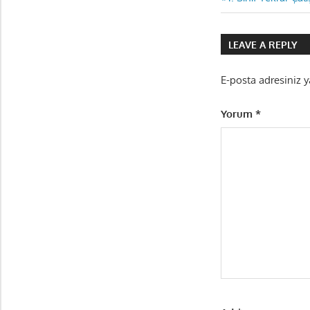
Yazı
Post:
gezinmes
LEAVE A REPLY
E-posta adresiniz 
Yorum
*