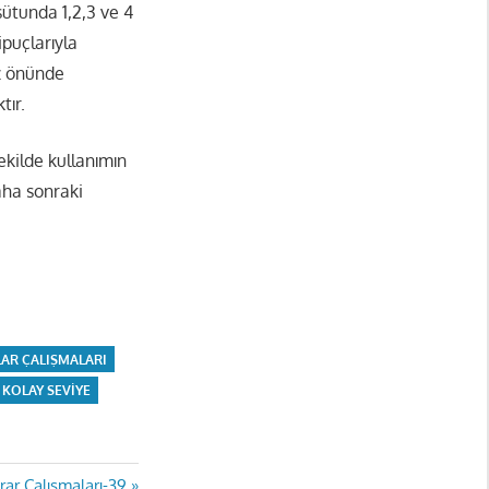
ütunda 1,2,3 ve 4
ipuçlarıyla
öz önünde
tır.
ekilde kullanımın
aha sonraki
AR ÇALIŞMALARI
KOLAY SEVIYE
krar Çalışmaları-39