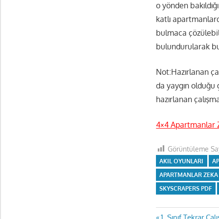
o yönden bakıldığ
katlı apartmanlard
bulmaca çözülebilm
bulundurularak bu 
Not:Hazırlanan ça
da yaygın olduğu 
hazırlanan çalışmal
4×4 Apartmanlar 
Görüntüleme Say
AKIL OYUNLARI
A
APARTMANLAR ZEKA
SKYSCRAPERS PDF
Previous
1. Sınıf Tekrar Çal