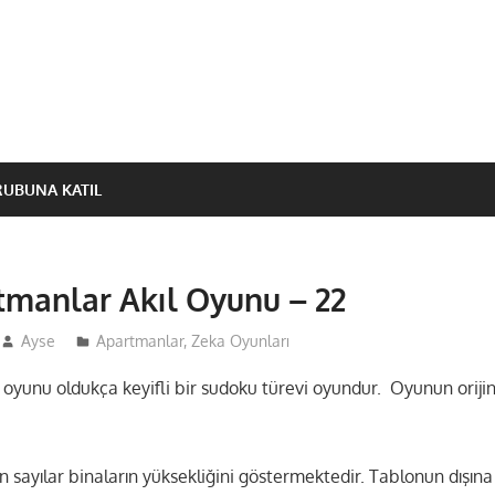
RUBUNA KATIL
manlar Akıl Oyunu – 22
Ayse
Apartmanlar
,
Zeka Oyunları
oyunu oldukça keyifli bir sudoku türevi oyundur. Oyunun orijin
n sayılar binaların yüksekliğini göstermektedir. Tablonun dışına 