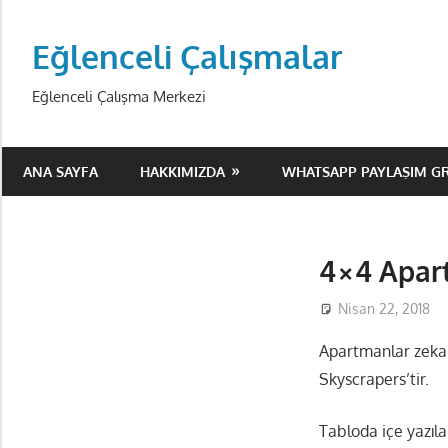
Skip
to
Eğlenceli Çalışmalar
content
Eğlenceli Çalışma Merkezi
ANA SAYFA
HAKKIMIZDA
WHATSAPP PAYLAŞIM G
4×4 Apart
Nisan 22, 2018
Apartmanlar zeka 
Skyscrapers’tir.
Tabloda içe yazıla