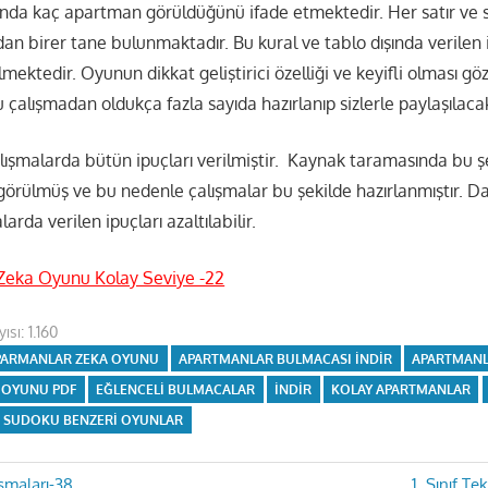
ında kaç apartman görüldüğünü ifade etmektedir. Her satır ve s
an birer tane bulunmaktadır. Bu kural ve tablo dışında verilen 
ektedir. Oyunun dikkat geliştirici özelliği ve keyifli olması g
çalışmadan oldukça fazla sayıda hazırlanıp sizlerle paylaşılacak
lışmalarda bütün ipuçları verilmiştir. Kaynak taramasında bu ş
görülmüş ve bu nedenle çalışmalar bu şekilde hazırlanmıştır. D
arda verilen ipuçları azaltılabilir.
Zeka Oyunu Kolay Seviye -22
ısı:
1.160
PARMANLAR ZEKA OYUNU
APARTMANLAR BULMACASI INDIR
APARTMANL
 OYUNU PDF
EĞLENCELI BULMACALAR
INDIR
KOLAY APARTMANLAR
SUDOKU BENZERI OYUNLAR
Next
ışmaları-38
1. Sınıf Te