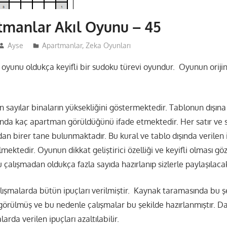
tmanlar Akıl Oyunu – 45
Ayse
Apartmanlar
,
Zeka Oyunları
oyunu oldukça keyifli bir sudoku türevi oyundur. Oyunun orijin
n sayılar binaların yüksekliğini göstermektedir. Tablonun dışına 
ında kaç apartman görüldüğünü ifade etmektedir. Her satır ve s
an birer tane bulunmaktadır. Bu kural ve tablo dışında verilen 
ektedir. Oyunun dikkat geliştirici özelliği ve keyifli olması g
çalışmadan oldukça fazla sayıda hazırlanıp sizlerle paylaşılacak
lışmalarda bütün ipuçları verilmiştir. Kaynak taramasında bu ş
görülmüş ve bu nedenle çalışmalar bu şekilde hazırlanmıştır. D
arda verilen ipuçları azaltılabilir.