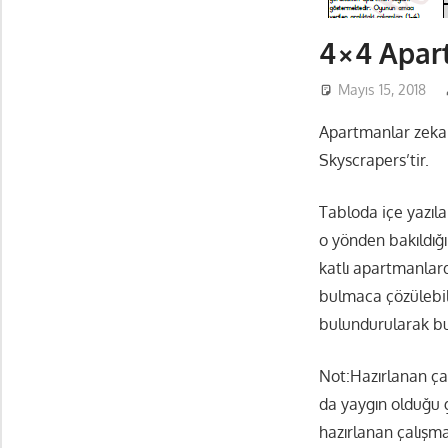
4×4 Apar
Mayıs 15, 2018
Apartmanlar zeka 
Skyscrapers’tir.
Tabloda içe yazıla
o yönden bakıldığ
katlı apartmanlard
bulmaca çözülebilm
bulundurularak bu 
Not:Hazırlanan ça
da yaygın olduğu 
hazırlanan çalışmal