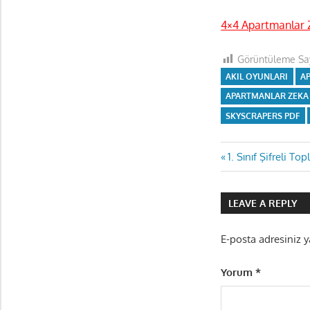
4×4 Apartmanlar 
Görüntüleme Say
AKIL OYUNLARI
A
APARTMANLAR ZEKA
SKYSCRAPERS PDF
Yazı
Previous
1. Sınıf Şifreli T
Post:
gezinmes
LEAVE A REPLY
E-posta adresiniz 
Yorum
*