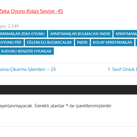
Zeka Oyunu Kolay Seviye -45
ısı:
2.249
PARMANLAR ZEKA OYUNU
APARTMANLAR BULMACASI INDIR
APARTMANL
 OYUNU PDF
EĞLENCELI BULMACALAR
INDIR
KOLAY APARTMANLAR
SUDOKU BENZERI OYUNLAR
Next
oplama Çıkarma İşlemleri – 23
1. Sınıf Onluk 
Post:
i
yayınlanmayacak.
Gerekli alanlar
*
ile işaretlenmişlerdir