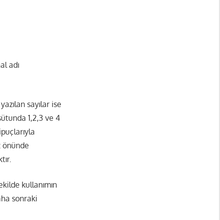
al adı
yazılan sayılar ise
ütunda 1,2,3 ve 4
ipuçlarıyla
öz önünde
tır.
ekilde kullanımın
aha sonraki