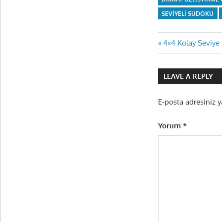
SEVIYELI SUDOKU
Yazı
Previous
4×4 Kolay Seviye
Post:
gezinmes
LEAVE A REPLY
E-posta adresiniz 
Yorum
*