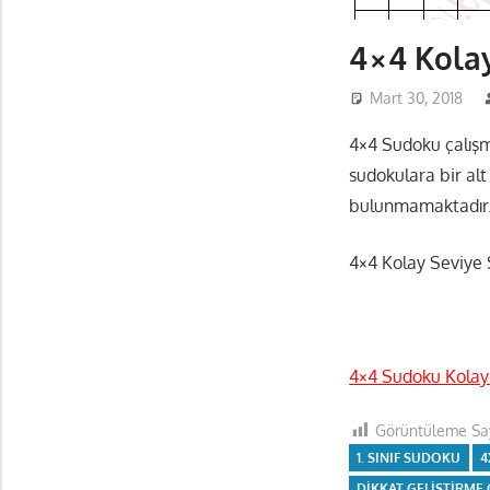
4×4 Kolay
Mart 30, 2018
4×4 Sudoku çalışma
sudokulara bir alt
bulunmamaktadır. 
4×4 Kolay Seviye S
4×4 Sudoku Kolay
Görüntüleme Say
1. SINIF SUDOKU
4
DIKKAT GELIŞTIRME