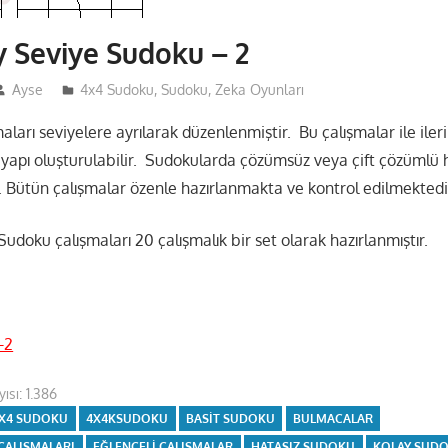
 Seviye Sudoku – 2
Ayse
4x4 Sudoku
,
Sudoku
,
Zeka Oyunları
ları seviyelere ayrılarak düzenlenmiştir. Bu çalışmalar ile ileri
 yapı oluşturulabilir. Sudokularda çözümsüz veya çift çözümlü 
Bütün çalışmalar özenle hazırlanmakta ve kontrol edilmektedi
udoku çalışmaları 20 çalışmalık bir set olarak hazırlanmıştır.
-2
ısı:
1.386
X4 SUDOKU
4X4KSUDOKU
BASIT SUDOKU
BULMACALAR
 ÇALIŞMALARI
EĞLENCELI ÇALIŞMALAR
HATASIZ SUDOKU
KOLAY SUD