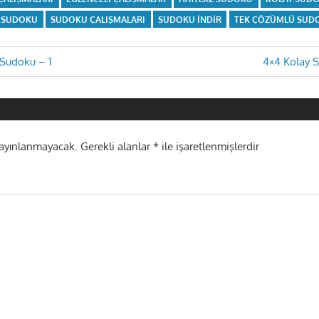
SUDOKU
SUDOKU ÇALIŞMALARI
SUDOKU INDIR
TEK ÇÖZÜMLÜ SUD
Next
 Sudoku – 1
4×4 Kolay 
Post:
i
yayınlanmayacak.
Gerekli alanlar
*
ile işaretlenmişlerdir