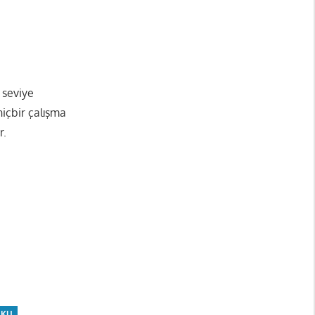
 seviye
hiçbir çalışma
r.
OKU