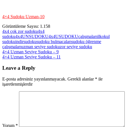
4×4 Sudoku Uzman-10
Görüntüleme Sayısı:
1.158
4x4 çok zor sudoku
4x4
sudoku
4x4UNSUDOKU
4x4USUDOKU
çalışmaları
ilkokul
sudoku
indir
sudoku
sudoku bulmacaları
sudoku öğrenme
çalışmaları
uzman seviye sudoku
zor seviye sudoku
Yazı
Previous
4×4 Uzman Seviye Sudoku – 9
Post:
Next
4×4 Uzman Seviye Sudoku – 11
gezinmesi
Post:
Leave a Reply
E-posta adresiniz yayınlanmayacak.
Gerekli alanlar
*
ile
işaretlenmişlerdir
Yorum
*