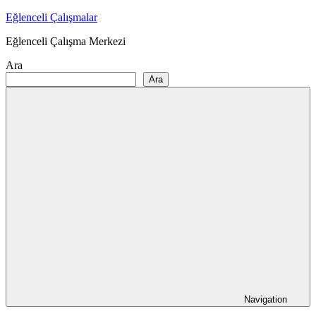
Skip
Eğlenceli Çalışmalar
to
Eğlenceli Çalışma Merkezi
content
Ara
Ara
Navigation