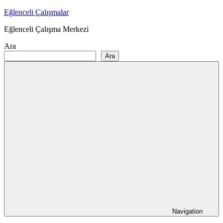
Skip
Eğlenceli Çalışmalar
to
Eğlenceli Çalışma Merkezi
content
Ara
Ara
Navigation