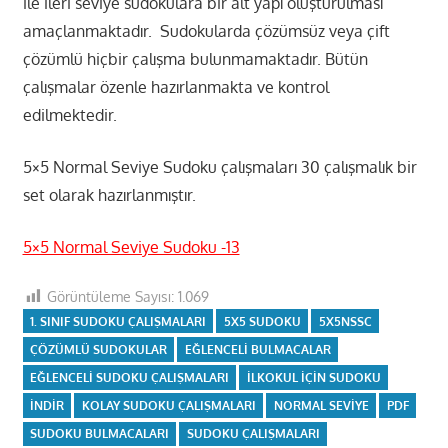
ile ileri seviye sudokulara bir alt yapı oluşturulması
amaçlanmaktadır. Sudokularda çözümsüz veya çift
çözümlü hiçbir çalışma bulunmamaktadır. Bütün
çalışmalar özenle hazırlanmakta ve kontrol
edilmektedir.
5×5 Normal Seviye Sudoku çalışmaları 30 çalışmalık bir
set olarak hazırlanmıştır.
5×5 Normal Seviye Sudoku -13
Görüntüleme Sayısı:
1.069
1. SINIF SUDOKU ÇALIŞMALARI
5X5 SUDOKU
5X5NSSC
ÇÖZÜMLÜ SUDOKULAR
EĞLENCELI BULMACALAR
EĞLENCELI SUDOKU ÇALIŞMALARI
ILKOKUL IÇIN SUDOKU
INDIR
KOLAY SUDOKU ÇALIŞMALARI
NORMAL SEVIYE
PDF
SUDOKU BULMACALARI
SUDOKU ÇALIŞMALARI