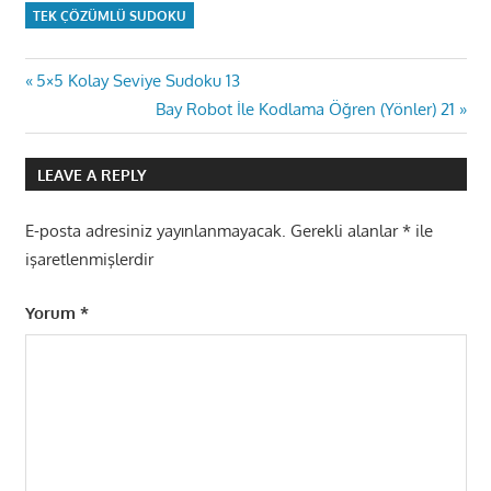
TEK ÇÖZÜMLÜ SUDOKU
Yazı
Previous
5×5 Kolay Seviye Sudoku 13
Post:
Next
Bay Robot İle Kodlama Öğren (Yönler) 21
gezinmesi
Post:
LEAVE A REPLY
E-posta adresiniz yayınlanmayacak.
Gerekli alanlar
*
ile
işaretlenmişlerdir
Yorum
*