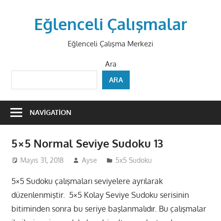
Skip
to
Eğlenceli Çalışmalar
content
Eğlenceli Çalışma Merkezi
Ara
ARA
NAVIGATION
5×5 Normal Seviye Sudoku 13
Mayıs 31, 2018
Ayse
5x5 Sudoku
5×5 Sudoku çalışmaları seviyelere ayrılarak
düzenlenmiştir. 5×5 Kolay Seviye Sudoku serisinin
bitiminden sonra bu seriye başlanmalıdır. Bu çalışmalar