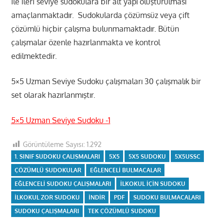
ile ileri seviye sudokulara bir alt yapı oluşturulması
amaçlanmaktadır. Sudokularda çözümsüz veya çift
çözümlü hiçbir çalışma bulunmamaktadır. Bütün
çalışmalar özenle hazırlanmakta ve kontrol
edilmektedir.
5×5 Uzman Seviye Sudoku çalışmaları 30 çalışmalık bir
set olarak hazırlanmıştır.
5×5 Uzman Seviye Sudoku -1
Görüntüleme Sayısı:
1.292
1. SINIF SUDOKU ÇALIŞMALARI
5X5
5X5 SUDOKU
5X5USSC
ÇÖZÜMLÜ SUDOKULAR
EĞLENCELI BULMACALAR
EĞLENCELI SUDOKU ÇALIŞMALARI
ILKOKUL IÇIN SUDOKU
ILKOKUL ZOR SUDOKU
INDIR
PDF
SUDOKU BULMACALARI
SUDOKU ÇALIŞMALARI
TEK ÇÖZÜMLÜ SUDOKU