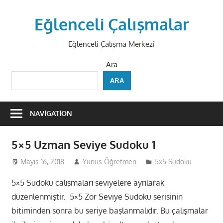
Skip
to
Eğlenceli Çalışmalar
content
Eğlenceli Çalışma Merkezi
Ara
ARA
NAVIGATION
5×5 Uzman Seviye Sudoku 1
Mayıs 16, 2018
Yunus Öğretmen
5x5 Sudoku
5×5 Sudoku çalışmaları seviyelere ayrılarak
düzenlenmiştir. 5×5 Zor Seviye Sudoku serisinin
bitiminden sonra bu seriye başlanmalıdır. Bu çalışmalar