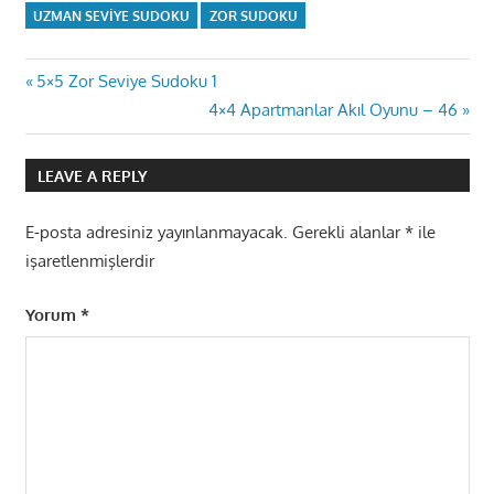
UZMAN SEVIYE SUDOKU
ZOR SUDOKU
Yazı
Previous
5×5 Zor Seviye Sudoku 1
Post:
Next
4×4 Apartmanlar Akıl Oyunu – 46
gezinmesi
Post:
LEAVE A REPLY
E-posta adresiniz yayınlanmayacak.
Gerekli alanlar
*
ile
işaretlenmişlerdir
Yorum
*