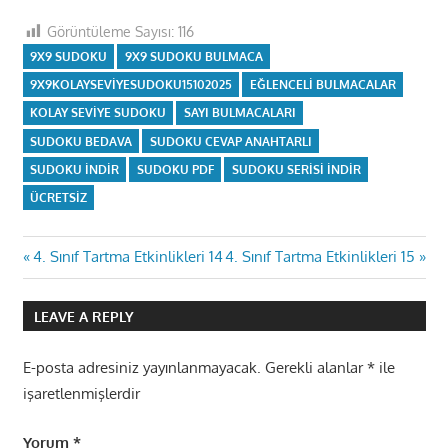
Görüntüleme Sayısı:
116
9X9 SUDOKU
9X9 SUDOKU BULMACA
9X9KOLAYSEVIYESUDOKU15102025
EĞLENCELI BULMACALAR
KOLAY SEVIYE SUDOKU
SAYI BULMACALARI
SUDOKU BEDAVA
SUDOKU CEVAP ANAHTARLI
SUDOKU INDIR
SUDOKU PDF
SUDOKU SERISI INDIR
ÜCRETSIZ
Yazı
Previous
Next
4. Sınıf Tartma Etkinlikleri 14
4. Sınıf Tartma Etkinlikleri 15
Post:
Post:
gezinmesi
LEAVE A REPLY
E-posta adresiniz yayınlanmayacak.
Gerekli alanlar
*
ile
işaretlenmişlerdir
Yorum
*