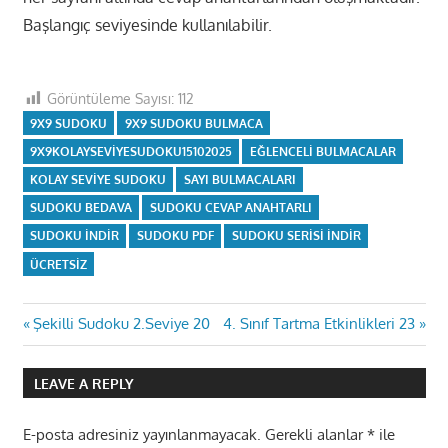
Başlangıç seviyesinde kullanılabilir.
Görüntüleme Sayısı:
112
9X9 SUDOKU
9X9 SUDOKU BULMACA
9X9KOLAYSEVIYESUDOKU15102025
EĞLENCELI BULMACALAR
KOLAY SEVIYE SUDOKU
SAYI BULMACALARI
SUDOKU BEDAVA
SUDOKU CEVAP ANAHTARLI
SUDOKU INDIR
SUDOKU PDF
SUDOKU SERISI INDIR
ÜCRETSIZ
Yazı
Previous
Next
Şekilli Sudoku 2.Seviye 20
4. Sınıf Tartma Etkinlikleri 23
Post:
Post:
gezinmesi
LEAVE A REPLY
E-posta adresiniz yayınlanmayacak.
Gerekli alanlar
*
ile