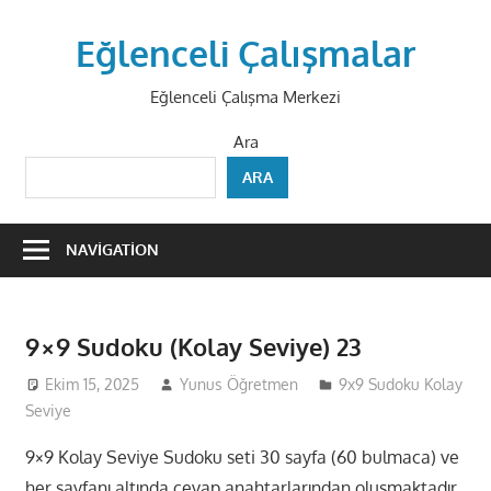
Skip
to
Eğlenceli Çalışmalar
content
Eğlenceli Çalışma Merkezi
Ara
ARA
NAVIGATION
9×9 Sudoku (Kolay Seviye) 23
Ekim 15, 2025
Yunus Öğretmen
9x9 Sudoku Kolay
Seviye
9×9 Kolay Seviye Sudoku seti 30 sayfa (60 bulmaca) ve
her sayfanı altında cevap anahtarlarından oluşmaktadır.