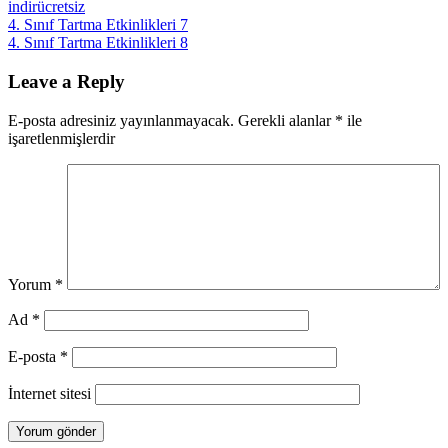
indir
ücretsiz
Yazı
Previous
4. Sınıf Tartma Etkinlikleri 7
Post:
Next
4. Sınıf Tartma Etkinlikleri 8
gezinmesi
Post:
Leave a Reply
E-posta adresiniz yayınlanmayacak.
Gerekli alanlar
*
ile
işaretlenmişlerdir
Yorum
*
Ad
*
E-posta
*
İnternet sitesi