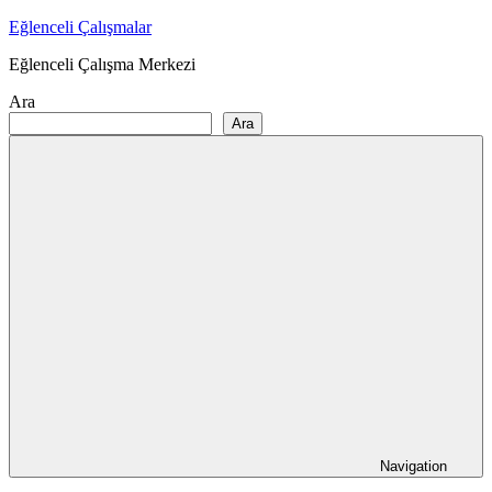
Skip
Eğlenceli Çalışmalar
to
Eğlenceli Çalışma Merkezi
content
Ara
Ara
Navigation