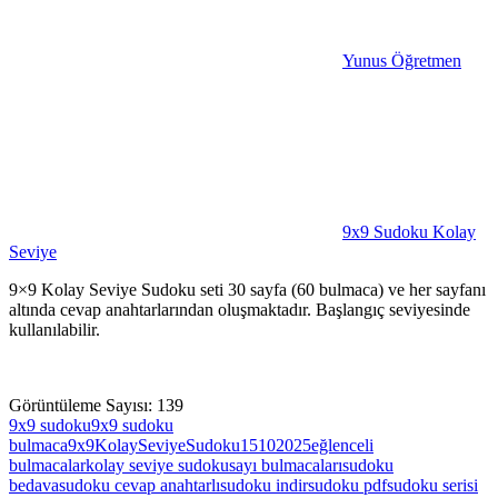
Yunus Öğretmen
9x9 Sudoku Kolay
Seviye
9×9 Kolay Seviye Sudoku seti 30 sayfa (60 bulmaca) ve her sayfanı
altında cevap anahtarlarından oluşmaktadır. Başlangıç seviyesinde
kullanılabilir.
Görüntüleme Sayısı:
139
9x9 sudoku
9x9 sudoku
bulmaca
9x9KolaySeviyeSudoku15102025
eğlenceli
bulmacalar
kolay seviye sudoku
sayı bulmacaları
sudoku
bedava
sudoku cevap anahtarlı
sudoku indir
sudoku pdf
sudoku serisi