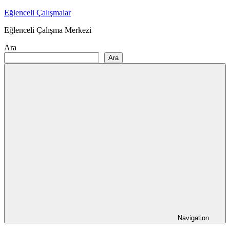
Skip
Eğlenceli Çalışmalar
to
Eğlenceli Çalışma Merkezi
content
Ara
Ara
Navigation