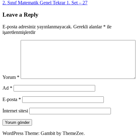
Post:
Next
2. Sınıf Matematik Genel Tekrar 1. Set – 27
gezinmesi
Post:
Leave a Reply
E-posta adresiniz yayınlanmayacak.
Gerekli alanlar
*
ile
işaretlenmişlerdir
Yorum
*
Ad
*
E-posta
*
İnternet sitesi
WordPress Theme: Gambit by ThemeZee.