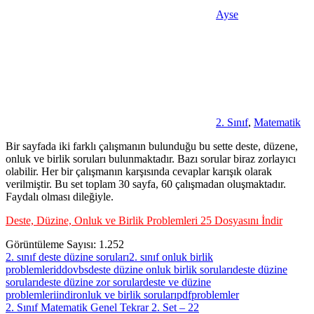
Ayse
2. Sınıf
,
Matematik
Bir sayfada iki farklı çalışmanın bulunduğu bu sette deste, düzene,
onluk ve birlik soruları bulunmaktadır. Bazı sorular biraz zorlayıcı
olabilir. Her bir çalışmanın karşısında cevaplar karışık olarak
verilmiştir. Bu set toplam 30 sayfa, 60 çalışmadan oluşmaktadır.
Faydalı olması dileğiyle.
Deste, Düzine, Onluk ve Birlik Problemleri 25 Dosyasını İndir
Görüntüleme Sayısı:
1.252
2. sınıf deste düzine soruları
2. sınıf onluk birlik
problemleri
ddovbs
deste düzine onluk birlik soruları
deste düzine
soruları
deste düzine zor sorular
deste ve düzine
problemleri
indir
onluk ve birlik soruları
pdf
problemler
Yazı
Previous
2. Sınıf Matematik Genel Tekrar 2. Set – 22