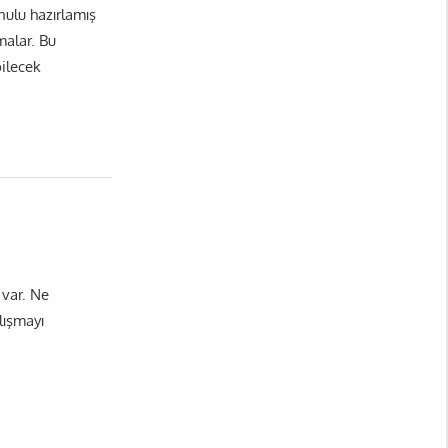
nulu hazırlamış
malar. Bu
bilecek
 var. Ne
lışmayı