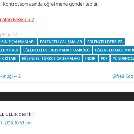
r. Kontrol sonrasında öğretmene gönderilebilir.
maları Fasikülü 2
ısı:
6.142
2.SINIF ÇALIŞMALARI
EĞLENCELI ÇALIŞMALAR
EĞLENCELI DERSLER
LER KITABI
EĞLENCELI EV ÇALIŞMALARI FASIKÜLÜ
EĞLENCELI MATEMATI
IK KITABI
EĞLENCELI TÜRKÇE ÇALIŞMALARI
INDIR
PDF
YUNUSHOC
Next
kinliği – 2
Şifreli Kod
Post:
i
L GELİR
dedi ki:
17, 2018, 10:53 am