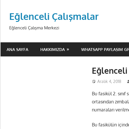
Skip
to
Eğlenceli Çalışmalar
content
Eğlenceli Çalışma Merkezi
ANA SAYFA
HAKKIMIZDA
WHATSAPP PAYLAŞIM G
Eğlenceli
Aralık 4, 2018
Bu fasikül 2. sınıf
ortasından zımbala
numaraları verilme
Bu fasikülün için