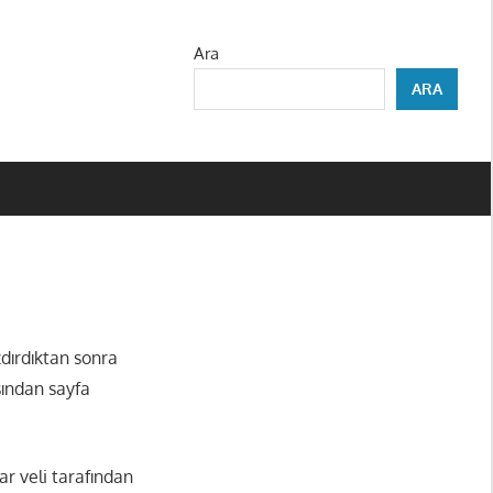
Ara
ARA
azdırdıktan sonra
sından sayfa
r veli tarafından