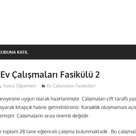
RUBUNA KATIL
 Ev Çalışmaları Fasikülü 2
Yunus Öğretmen
Ev Çalışmaları Fasikülleri
 seviyesine uygun olarak hazırlanmıştır. Çalışmaları çift taraflı y
yarak kitapçık haline getirebilirsiniz. Karışıklık oluşmaması açı
miştir. Çalışmaların sırası önemli değildir.
de toplam 28 tane eğlenceli çalışma bulunmaktadır. Bu çalışmala