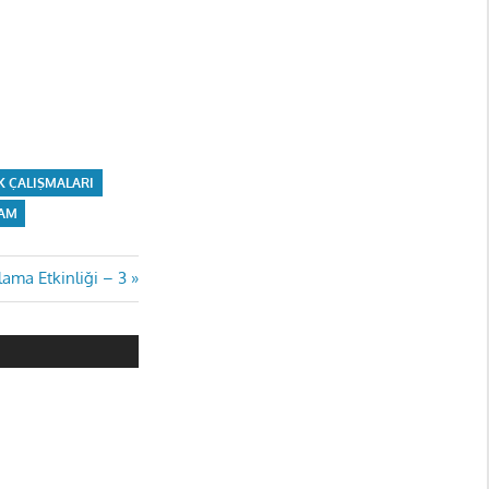
K ÇALIŞMALARI
AM
lama Etkinliği – 3