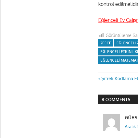
kontrol edilmelidi
Eğlenceli Ev Çalış
Görüntüleme Say
2EECF
EĞLENCELI 
EĞLENCELI ETKINLIK
EĞLENCELI MATEMAT
Yazı
Previous
Şifreli Kodlama Et
Post:
gezinmes
8 COMMENTS
GÜRSE
Aralık 